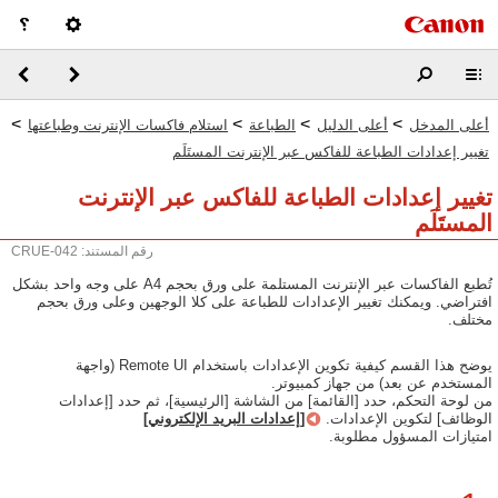
>
>
>
>
أعلى المدخل
أعلى الدليل
الطباعة
استلام فاكسات الإنترنت وطباعتها
تغيير إعدادات الطباعة للفاكس عبر الإنترنت المستَلَم
تغيير إعدادات الطباعة للفاكس عبر الإنترنت
المستَلَم
رقم المستند: CRUE-042
تُطبع الفاكسات عبر الإنترنت المستلمة على ورق بحجم A4 على وجه واحد بشكل
افتراضي. ويمكنك تغيير الإعدادات للطباعة على كلا الوجهين وعلى ورق بحجم
مختلف.
يوضح هذا القسم كيفية تكوين الإعدادات باستخدام ‏Remote UI (واجهة
المستخدم عن بعد) من جهاز كمبيوتر.
من لوحة التحكم، حدد [القائمة] من الشاشة [الرئيسية]، ثم حدد [إعدادات
الوظائف] لتكوين الإعدادات.
[إعدادات البريد الإلكتروني]
امتيازات المسؤول مطلوبة.