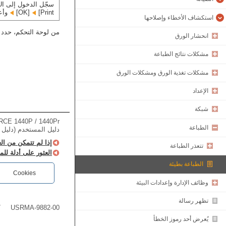
سجّل الدخول إلى ‏Remote UI (واجهة المستخدم عن بعد) في مسؤول النظام
Print]‏
[OK]‏
وأعد
استكشاف الأخطاء وإصلاحها
من لوحة التحكم، حدد [
انحشار الورق
مشكلات نتائج الطباعة
مشكلات تغذية الورق ومشكلات الورق
الإعداد
شبكة
CE 1440P / 1440Pr
الطباعة
دليل المستخدم (دليل ا
إذا لم تتمكن من ال
تتعذر الطباعة
العثور على أدلة للم
الطباعة بطيئة
Cookies
وظائف الإدارة وإعدادات البيئة
تظهر رسالة
7
USRMA-9882-00
يُعرض أحد رموز الخطأ