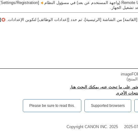
[Settings/Registration]‏
 تشغيل الجهاز.
القائمة] من الشاشة [الرئيسية]، ثم حدد [إعدادات الوظائف] لتكوين الإعدادات.
[
imageFOR
لمنتج)
عثور على ما تبحث عنه، يمكنك البحث هنا.
نتجات الأخرى
Please be sure to read this.‎
Supported browsers
Copyright CANON INC. 2025
2025-0