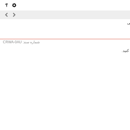
ی
شماره سند: CRWA-0AU
نید.