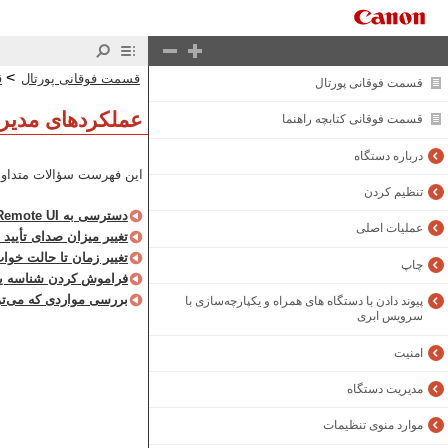
>
قسمت فوقانی پورتال
ق
قسمت فوقانی پورتال
عملکردهای مدیر
قسمت فوقانی کتابچه راهنما
درباره دستگاه
این فهرست سؤالات متداول
تنظیم کردن
دسترسی به Remote UI (واسط) امکان‌پذیر نیست
عملیات اصلی
تغییر میزان صدای تأیید
تغییر زمان تا حالت خوا
چاپ
فراموش کردن شناسه ی
بررسی مواردی که می‌توا
پیوند دادن با دستگاه های همراه و یکپارچه‌سازی با
سرویس ابری
امنیت
مدیریت دستگاه
موارد منوی تنظیمات