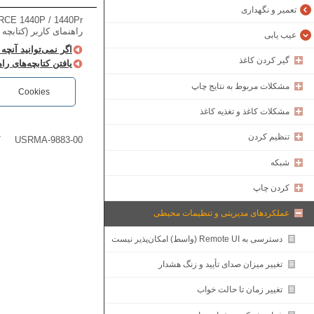
تعمیر و نگهداری
CE 1440P / 1440Pr
راهنمای کاربر (کتابچه
عیب یابی
اگر نمی‌توانید آنچه 
گیر کردن کاغذ
یافتن کتابچه‌های ر
مشکلات مربوط به نتایج چاپ
Cookies
مشکلات کاغذ و تغذیه کاغذ
تنظیم کردن
7
USRMA-9883-00
شبکه
کردن چاپ
عملکردهای مدیریتی و تنظیمات محیطی
دسترسی به Remote UI (واسط) امکان‌پذیر نیست
تغییر میزان صدای تأیید و زنگ هشدار
تغییر زمان تا حالت خواب