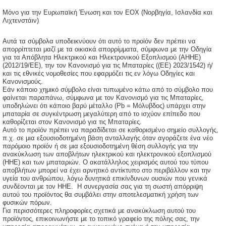
Μόνο για την Ευρωπαϊκή Ένωση και τον ΕΟΧ (Νορβηγία, Ισλανδία και
Λιχτενστάιν)
Αυτά τα σύμβολα υποδεικνύουν ότι αυτό το προϊόν δεν πρέπει να
απορρίπτεται μαζί με τα οικιακά απορρίμματα, σύμφωνα με την Οδηγία
για τα Απόβλητα Ηλεκτρικού και Ηλεκτρονικού Εξοπλισμού (ΑΗΗΕ)
(2012/19/ΕΕ), την τον Κανονισμό για τις Μπαταρίες ((ΕΕ) 2023/1542) ή/
και τις εθνικές νομοθεσίες που εφαρμόζει τις εν λόγω Οδηγίες και
Κανονισμούς.
Εάν κάποιο χημικό σύμβολο είναι τυπωμένο κάτω από το σύμβολο που
φαίνεται παραπάνω, σύμφωνα με τον Κανονισμό για τις Μπαταρίες,
υποδηλώνει ότι κάποιο βαρύ μέταλλο (Pb = Μόλυβδος) υπάρχει στην
μπαταρία σε συγκέντρωση μεγαλύτερη από το ισχύον επίπεδο που
καθορίζεται στον Κανονισμό για τις Μπαταρίες.
Αυτό το προϊόν πρέπει να παραδίδεται σε καθορισμένο σημείο συλλογής,
π.χ. σε μια εξουσιοδοτημένη βάση ανταλλαγής όταν αγοράζετε ένα νέο
παρόμοιο προϊόν ή σε μια εξουσιοδοτημένη θέση συλλογής για την
ανακύκλωση των αποβλήτων ηλεκτρικού και ηλεκτρονικού εξοπλισμού
(ΗΗE) και των μπαταριών. Ο ακατάλληλος χειρισμός αυτού του τύπου
αποβλήτων μπορεί να έχει αρνητικό αντίκτυπο στο περιβάλλον και την
υγεία του ανθρώπου, λόγω δυνητικά επικίνδυνων ουσιών που γενικά
συνδέονται με τον ΗΗΕ. Η συνεργασία σας για τη σωστή απόρριψη
αυτού του προϊόντος θα συμβάλει στην αποτελεσματική χρήση των
φυσικών πόρων.
Για περισσότερες πληροφορίες σχετικά με ανακύκλωση αυτού του
προϊόντος, επικοινωνήστε με το τοπικό γραφείο της πόλης σας, την