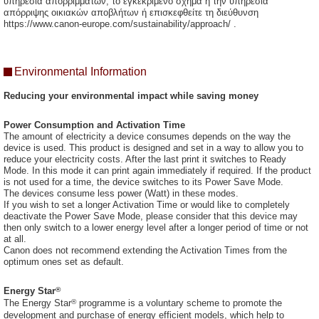
υπηρεσία απορριμμάτων, το εγκεκριμένο σχήμα ή την υπηρεσία
απόρριψης οικιακών αποβλήτων ή επισκεφθείτε τη διεύθυνση
https://www.canon-europe.com/sustainability/approach/ .
Environmental Information
Reducing your environmental impact while saving money
Power Consumption and Activation Time
The amount of electricity a device consumes depends on the way the
device is used. This product is designed and set in a way to allow you to
reduce your electricity costs. After the last print it switches to Ready
Mode. In this mode it can print again immediately if required. If the product
is not used for a time, the device switches to its Power Save Mode.
The devices consume less power (Watt) in these modes.
If you wish to set a longer Activation Time or would like to completely
deactivate the Power Save Mode, please consider that this device may
then only switch to a lower energy level after a longer period of time or not
at all.
Canon does not recommend extending the Activation Times from the
optimum ones set as default.
®
Energy Star
®
The Energy Star
programme is a voluntary scheme to promote the
development and purchase of energy efficient models, which help to