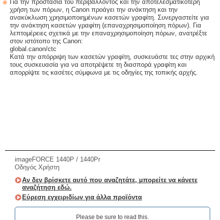
Για την προστασία του περιβάλλοντος και την αποτελεσματικότερη
χρήση των πόρων, η Canon προάγει την ανάκτηση και την
ανακύκλωση χρησιμοποιημένων κασετών γραφίτη. Συνεργαστείτε για
την ανάκτηση κασετών γραφίτη (επαναχρησιμοποίηση πόρων). Για
λεπτομέρειες σχετικά με την επαναχρησιμοποίηση πόρων, ανατρέξτε
στον ιστότοπο της Canon:
global.canon/ctc
Κατά την απόρριψη των κασετών γραφίτη, συσκευάστε τες στην αρχική
τους συσκευασία για να αποτρέψετε τη διασπορά γραφίτη και
απορρίψτε τις κασέτες σύμφωνα με τις οδηγίες της τοπικής αρχής.
imageFORCE 1440P / 1440Pr
Οδηγός Χρήστη
Αν δεν βρίσκετε αυτό που αναζητάτε, μπορείτε να κάνετε
αναζήτηση εδώ.
Εύρεση εγχειριδίων για άλλα προϊόντα
Please be sure to read this.‎