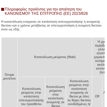
Πληροφορίες προϊόντος για την απαίτηση του
ΚΑΝΟΝΙΣΜΟΥ ΤΗΣ ΕΠΙΤΡΟΠΗΣ (ΕΕ) 2023/826
Η κατανάλωση ενέργειας σε κατάσταση απενεργοποίησης ή αναμονής
δικτύου και ο χρόνος μετάβασης σε απενεργοποίηση ή αναμονή δικτύου
είναι ως εξής:
Η χρον
περίοδος
αλλάξε
εξοπλι
Κατανάλωση ρεύματος (Watt)
χαρακτηρ
αυτόματα
ακόλο
καταστά
(λεπτ
Όνομα
μοντέλου
Κατανάλωση
ρεύματος στην
Κατανάλωση
Κατανάλωση
κατάσταση
ρεύματος
ρεύματος στην
αναμονής σε
Αν
στην
κατάσταση
δίκτυο με όλες
Off
κατάσταση
απενεργοποίησης
τις θύρες δικτύου
δ
αναμονής σε
του προσθέτου
συνδεδεμένες ή/
δίκτυο