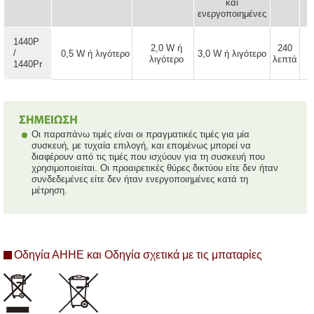
και
ενεργοποιημένες
1440P
2,0 W ή
240
/
0,5 W ή λιγότερο
3,0 W ή λιγότερο
λιγότερο
λεπτά
1440Pr
Οι παραπάνω τιμές είναι οι πραγματικές τιμές για μία
συσκευή, με τυχαία επιλογή, και επομένως μπορεί να
διαφέρουν από τις τιμές που ισχύουν για τη συσκευή που
χρησιμοποιείται. Οι προαιρετικές θύρες δικτύου είτε δεν ήταν
συνδεδεμένες είτε δεν ήταν ενεργοποιημένες κατά τη
μέτρηση.
Οδηγία ΑΗΗΕ και Οδηγία σχετικά με τις μπαταρίες