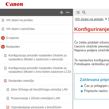
>
Vrh strani na portalu
Vrh strani na portalu
Konfiguriranj
Vrh strani v priročniku
O napravi
Če želite pridobiti info
časovni strežnik preverja
Nastavitev
Naprava podpira strežni
Konfiguracija privzetih nastavitev (Vodnik za
nastavitev) (Model z zaslonom s senzorji)
Te nastavitve konfigurir
Potrebujete skrbniške pr
Konfiguracija privzetih nastavitev (Vodnik za
nastavitev) (Model s črno-belim zaslonom LCD)
Zahtevana prip
Nastavitev omrežja
Čas je prilagojen
Izbor žičnega ali brezžičnega omrežja LAN
Pripravite naslov
Povezovanje z žičnim omrežjem LAN
Vzpostavljanje povezave z brezžičnim