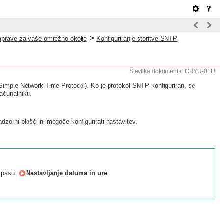
>
naprave za vaše omrežno okolje
Konfiguriranje storitve SNTP
Številka dokumenta: CRYU-01U
 (Simple Network Time Protocol). Ko je protokol SNTP konfiguriran, se
računalniku.
dzorni plošči ni mogoče konfigurirati nastavitev.
a pasu.
Nastavljanje datuma in ure