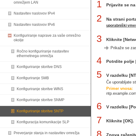
1
omrežjem LAN
Prijavite se n
Nastavitev naslovov IPv4
2
Na strani port
Nastavitev naslovov IPv6
uporabniški vme
3
Konfiguriranje naprave za vaše omrežno
Kliknite [Netw
okolje
Prikaže se zas
Ročno konfiguriranje nastavitev
ethernetnega omrežja
4
Potrdite polje
Konfiguriranje storitve DNS
5
V razdelku [N
Konfiguriranje SMB
Če uporabljate s
Primer vnosa:
Konfiguriranje storitve WINS
ntp.example.co
Konfiguriranje storitve SNMP
6
V razdelku [Pol
Konfiguriranje storitve SNTP
7
Kliknite [OK].
Konfiguracija komunikacije SLP
8
Preverjanje stanja in nastavitev omrežja
Znova zaženit