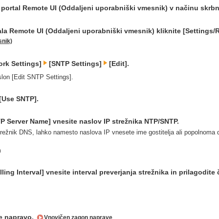
a portal Remote UI (Oddaljeni uporabniški vmesnik) v načinu skrb
ala Remote UI (Oddaljeni uporabniški vmesnik) kliknite [Settings/
snik)
ork Settings]
[SNTP Settings]
[Edit].
lon [Edit SNTP Settings].
 [Use SNTP].
TP Server Name] vnesite naslov IP strežnika NTP/SNTP.
trežnik DNS, lahko namesto naslova IP vnesete ime gostitelja ali popolnom
m
ling Interval] vnesite interval preverjanja strežnika in prilagodite 
e napravo.
Vnovičen zagon naprave