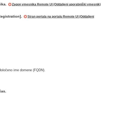
nika.
Zagon vmesnika Remote UI (Oddaljeni uporabniški vmesnik)
Registration].
Stran portala na portalu Remote UI (Oddaljeni
a določeno ime domene (FQDN).
čas.