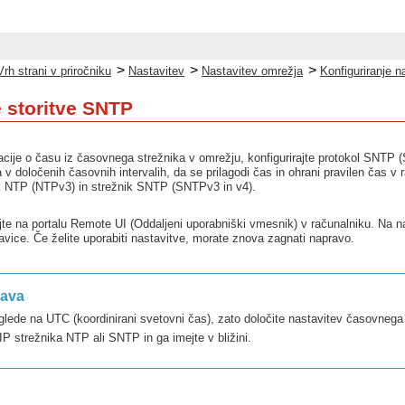
>
>
>
Vrh strani v priročniku
Nastavitev
Nastavitev omrežja
Konfiguriranje 
e storitve SNTP
rmacije o času iz časovnega strežnika v omrežju, konfigurirajte protokol SNTP
 v določenih časovnih intervalih, da se prilagodi čas in ohrani pravilen čas v 
k NTP (NTPv3) in strežnik SNTP (SNTPv3 in v4).
ajte na portalu Remote UI (Oddaljeni uporabniški vmesnik) v računalniku. Na na
avice. Če želite uporabiti nastavitve, morate znova zagnati napravo.
rava
 glede na UTC (koordinirani svetovni čas), zato določite nastavitev časovneg
 IP strežnika NTP ali SNTP in ga imejte v bližini.