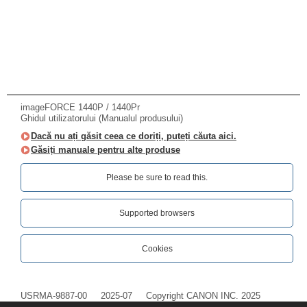
imageFORCE 1440P / 1440Pr
Ghidul utilizatorului (Manualul produsului)
Dacă nu ați găsit ceea ce doriți, puteți căuta aici.
Găsiți manuale pentru alte produse
Please be sure to read this.‎
Supported browsers
Cookies
USRMA-9887-00
2025-07
Copyright CANON INC. 2025