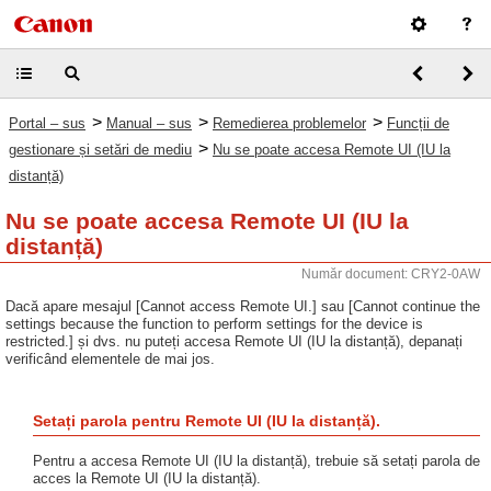
>
>
>
Portal – sus
Manual – sus
Remedierea problemelor
Funcții de
>
gestionare și setări de mediu
Nu se poate accesa Remote UI (IU la
distanță)
Nu se poate accesa Remote UI (IU la
distanță)
Număr document: CRY2-0AW
Dacă apare mesajul [Cannot access Remote UI.] sau [Cannot continue the
settings because the function to perform settings for the device is
restricted.] și dvs. nu puteți accesa Remote UI (IU la distanță), depanați
verificând elementele de mai jos.
Setați parola pentru Remote UI (IU la distanță).
Pentru a accesa Remote UI (IU la distanță), trebuie să setați parola de
acces la Remote UI (IU la distanță).