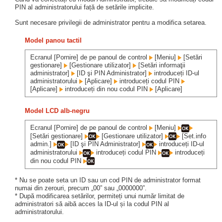
PIN al administratorului față de setările implicite.
Sunt necesare privilegii de administrator pentru a modifica setarea.
Model panou tactil
Ecranul [Pornire] de pe panoul de control
[Meniu]
[Setări
gestionare]
[Gestionare utilizator]
[Setări informaţii
administrator]
[ID şi PIN Administrator]
introduceți ID-ul
administratorului
[Aplicare]
introduceți codul PIN
[Aplicare]
introduceți din nou codul PIN
[Aplicare]
Model LCD alb-negru
Ecranul [Pornire] de pe panoul de control
[Meniu]
[Setări gestionare]
[Gestionare utilizator]
[Set.info
admin.]
[ID şi PIN Administrator]
introduceți ID-ul
administratorului
introduceți codul PIN
introduceți
din nou codul PIN
* Nu se poate seta un ID sau un cod PIN de administrator format
numai din zerouri, precum „00” sau „0000000”.
* După modificarea setărilor, permiteți unui număr limitat de
administratori să aibă acces la ID-ul și la codul PIN al
administratorului.