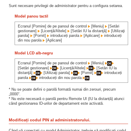
Sunt necesare privilegii de administrator pentru a configura setarea.
Model panou tactil
Ecranul [Pornire] de pe panoul de control
[Meniu]
[Setări
gestionare]
[Licenţă/Altele]
[Setări IU la distanţă]
[Utilizaţi
parola]
[Pornit]
introduceți parola
[Aplicare]
introduceți
din nou parola
[Aplicare]
Model LCD alb-negru
Ecranul [Pornire] de pe panoul de control
[Meniu]
[Setări gestionare]
[Licenţă/Altele]
[Setări IU la
distanţă]
[Utilizaţi parola]
[Pornit]
introduceți
parola
introduceți din nou parola
* Nu se poate defini o parolă formată numai din zerouri, precum
„0000”.
* Nu este necesară o parolă pentru Remote UI (IU la distanță) atunci
când gestionarea ID-urilor de departament este activată.
Modificați codul PIN al administratorului.
Când vă conectați cu modul Administrator, trebuie să modificați codul