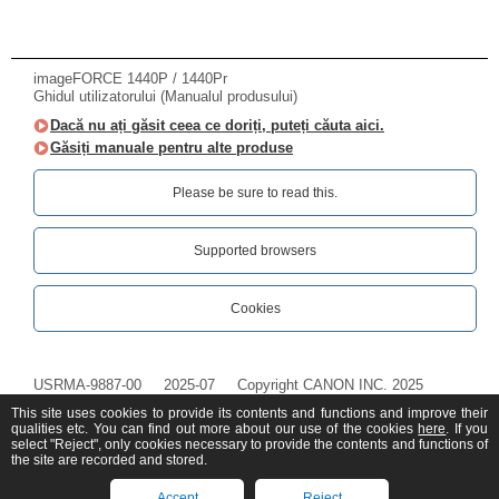
imageFORCE 1440P / 1440Pr
Ghidul utilizatorului (Manualul produsului)
Dacă nu ați găsit ceea ce doriți, puteți căuta aici.
Găsiți manuale pentru alte produse
Please be sure to read this.‎
Supported browsers
Cookies
USRMA-9887-00
2025-07
Copyright CANON INC. 2025
This site uses cookies to provide its contents and functions and improve their
qualities etc. You can find out more about our use of the cookies
here
. If you
select "Reject", only cookies necessary to provide the contents and functions of
the site are recorded and stored.
Accept
Reject