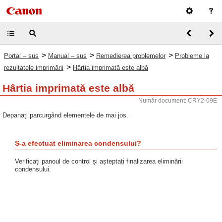
>
>
>
Portal – sus
Manual – sus
Remedierea problemelor
Probleme la
>
rezultatele imprimării
Hârtia imprimată este albă
Hârtia imprimată este albă
Număr document: CRY2-09E
Depanați parcurgând elementele de mai jos.
S-a efectuat eliminarea condensului?
Verificați panoul de control și așteptați finalizarea eliminării
condensului.