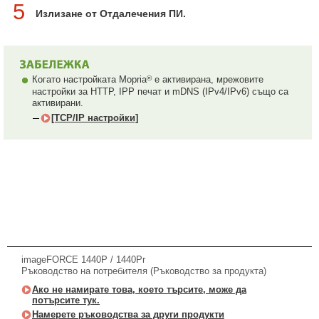
5
Излизане от Отдалечения ПИ.
®
Когато настройката Mopria
е активирана, мрежовите
настройки за HTTP, IPP печат и mDNS (IPv4/IPv6) също са
активирани.
[TCP/IP настройки]
imageFORCE 1440P / 1440Pr
Ръководство на потребителя (Ръководство за продукта)
Ако не намирате това, което търсите, може да
потърсите тук.
Намерете ръководства за други продукти