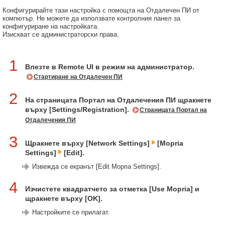
Конфигурирайте тази настройка с помощта на Отдалечен ПИ от
компютър. Не можете да използвате контролния панел за
конфигуриране на настройката.
Изискват се администраторски права.
1
Влезте в Remote UI в режим на администратор.
Стартиране на Отдалечен ПИ
2
На страницата Портал на Отдалечения ПИ щракнете
върху [Settings/Registration].
Страницата Портал на
Отдалечения ПИ
3
Щракнете върху [Network Settings]
[Mopria
Settings]
[Edit].
Извежда се екранът [Edit Mopria Settings].
4
Изчистете квадратчето за отметка [Use Mopria] и
щракнете върху [OK].
Настройките се прилагат.