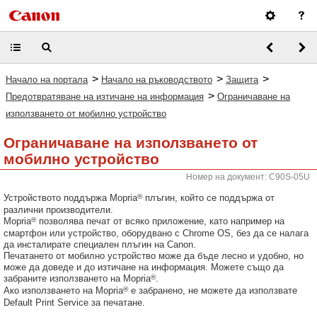
>
>
>
Начало на портала
Начало на ръководството
Защита
>
Предотвратяване на изтичане на информация
Ограничаване на
използването от мобилно устройство
Ограничаване на използването от
мобилно устройство
Номер на документ: C90S-05U
®
Устройството поддържа Mopria
плъгин, който се поддържа от
различни производители.
®
Mopria
позволява печат от всяко приложение, като например на
смартфон или устройство, оборудвано с Chrome OS, без да се налага
да инсталирате специален плъгин на Canon.
Печатането от мобилно устройство може да бъде лесно и удобно, но
може да доведе и до изтичане на информация. Можете също да
®
забраните използването на Mopria
.
®
Ако използването на Mopria
е забранено, не можете да използвате
Default Print Service за печатане.