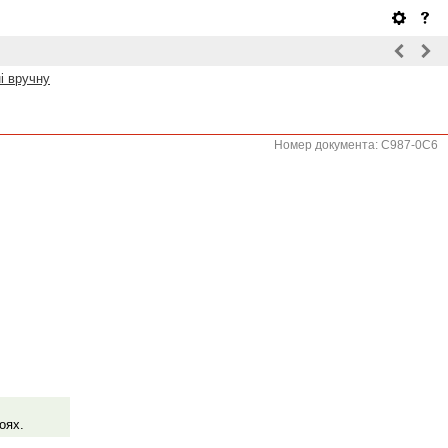
і вручну
Номер документа: C987-0C6
оях.