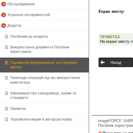
Обслуговування
Екран змісту:
Усунення несправностей
Додаток
Посібники до апарата
ПРИМІТКА
На екрані змісту 
Використання документа Посібник
користувача
Назад
Параметри відображення, настроювані
вручну
Приклади операцій під час використання
комп’ютера
Інформація про середовище, норми та
стандарти
Примітка
Торговельні марки й авторські права
imageFORCE 1440P
Посібник користув