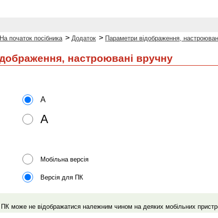
>
>
На початок посібника
Додаток
Параметри відображення, настроюван
дображення, настроювані вручну
A
A
Мобільна версія
Версія для ПК
 ПК може не відображатися належним чином на деяких мобільних пристр