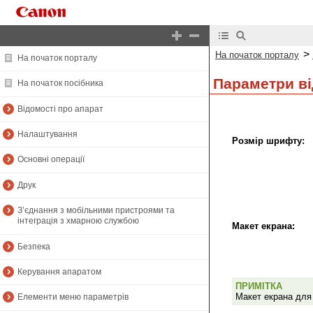
>
На початок порталу
На початок порталу
Параметри ві
На початок посібника
Відомості про апарат
Налаштування
Розмір шрифту:
Основні операції
Друк
З’єднання з мобільними пристроями та
інтеграція з хмарною службою
Макет екрана:
Безпека
Керування апаратом
ПРИМІТКА
Макет екрана для
Елементи меню параметрів