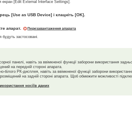
екран [Edit External Interface Settings].
рець [Use as USB Device] і клацніть [OK].
те апарат.
Перезавантаження апарата
 будуть застосовані.
орної панелі, навіть за ввімкненої функції заборони використання заднь
ений на передній стороні апарата.
о-білого РК-дисплея, навіть за ввімкненої функції заборони використанн
розміщений на задній стороні апарата. Щоб обмежити можливості підключ
користання носіїв даних