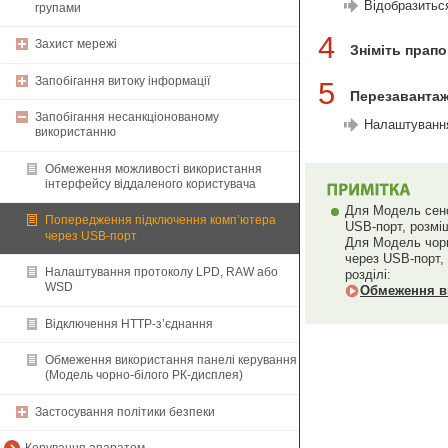
Відобразиться 
групами
4
Захист мережі
Зніміть прапо
Запобігання витоку інформації
5
Перезавантаж
Запобігання несанкціонованому
Налаштування
використанню
Обмеження можливості використання
інтерфейсу віддаленого користувача
Для Модель сенс
Попередження підключення комп’ютера
USB-порт, розміщ
через USB-порт
Для Модель чорн
через USB-порт, 
Налаштування протоколу LPD, RAW або
розділі:
WSD
Обмеження ви
Відключення HTTP-з’єднання
Обмеження використання панелі керування
(Модель чорно-білого РК-дисплея)
Застосування політики безпеки