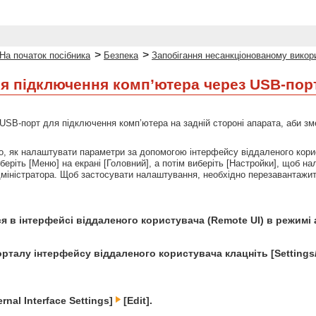
>
>
На початок посібника
Безпека
Запобігання несанкціонованому вико
я підключення комп’ютера через USB-пор
SB-порт для підключення комп’ютера на задній стороні апарата, аби зме
но, як налаштувати параметри за допомогою інтерфейсу віддаленого кори
беріть [Меню] на екрані [Головний], а потім виберіть [Настройки], щоб 
дміністратора. Щоб застосувати налаштування, необхідно перезавантажит
я в інтерфейсі віддаленого користувача (Remote UI) в режимі 
орталу інтерфейсу віддаленого користувача клацніть [Settings/
rnal Interface Settings]
[Edit].