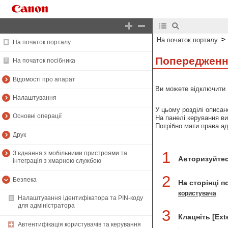
>
На початок порталу
На початок порталу
Попередженн
На початок посібника
Відомості про апарат
Ви можете відключити U
Налаштування
У цьому розділі описа
Основні операції
На панелі керування ви
Потрібно мати права а
Друк
1
З’єднання з мобільними пристроями та
Авторизуйтес
інтеграція з хмарною службою
2
Безпека
На сторінці п
користувача
Налаштування ідентифікатора та PIN-коду
для адміністратора
3
Клацніть [Exte
Автентифікація користувачів та керування