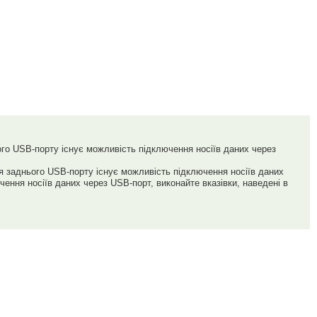
ого USB-порту існує можливість підключення носіїв даних через
я заднього USB-порту існує можливість підключення носіїв даних
ення носіїв даних через USB-порт, виконайте вказівки, наведені в