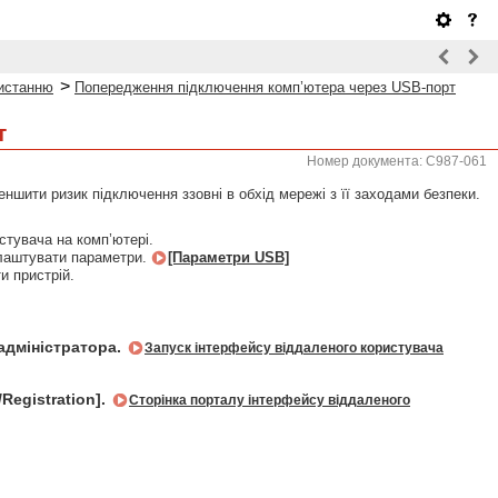
>
ристанню
Попередження підключення комп’ютера через USB-порт
т
Номер документа: C987-061
ншити ризик підключення ззовні в обхід мережі з її заходами безпеки.
стувача на комп’ютері.
налаштувати параметри.
[Параметри USB]
и пристрій.
адміністратора.
Запуск інтерфейсу віддаленого користувача
Registration].
Сторінка порталу інтерфейсу віддаленого