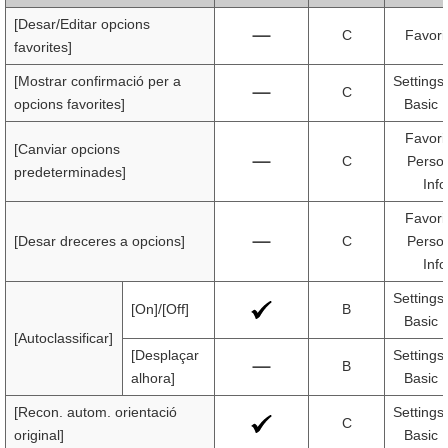
[Desar/Editar opcions
C
Favori
favorites]
[Mostrar confirmació per a
Settings
C
opcions favorites]
Basic 
Favori
[Canviar opcions
C
Person
predeterminades]
Inf
Favori
[Desar dreceres a opcions]
C
Person
Inf
Settings
[On]/[Off]
B
Basic 
[Autoclassificar]
[Desplaçar
Settings
B
alhora]
Basic 
[Recon. autom. orientació
Settings
C
original]
Basic 