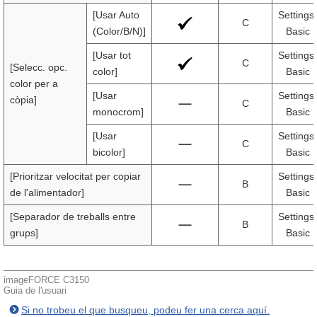
[Usar Auto
Settings
C
(Color/B/N)]
Basic 
[Usar tot
Settings
C
[Selecc. opc.
color]
Basic 
color per a
[Usar
Settings
còpia]
C
monocrom]
Basic 
[Usar
Settings
C
bicolor]
Basic 
[Prioritzar velocitat per copiar
Settings
B
de l'alimentador]
Basic 
[Separador de treballs entre
Settings
B
grups]
Basic 
imageFORCE C3150
Guia de l'usuari
Si no trobeu el que busqueu, podeu fer una cerca aquí.