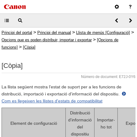
>
>
>
Principi del portal
Principi del manual
Llista de menús [Configuració]
>
Opcions que es poden distribuir, importar i exportar
[Opcions de
>
funcions]
[Còpia]
[Còpia]
Número de document: E72J-0Y6
La llista següent mostra l'estat de suport per a les funcions de
distribució, importació i exportació d'informació del dispositiu.
Com es llegeixen les llistes d'estats de compatibilitat
Distribució
d'informació
Importar-
Element de configuració
Expor
del
ho tot
dispositiu