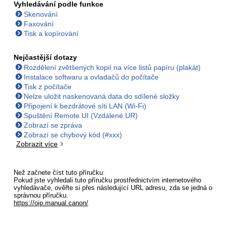
Vyhledávání podle funkce
Skenování
Faxování
Tisk a kopírování
Nejčastější dotazy
Rozdělení zvětšených kopií na více listů papíru (plakát)
Instalace softwaru a ovladačů do počítače
Tisk z počítače
Nelze uložit naskenovaná data do sdílené složky
Připojení k bezdrátové síti LAN (Wi-Fi)
Spuštění Remote UI (Vzdálené UR)
Zobrazí se zpráva
Zobrazí se chybový kód (#xxx)
Zobrazit více
Než začnete číst tuto příručku:
Pokud jste vyhledali tuto příručku prostřednictvím internetového
vyhledávače, ověřte si přes následující URL adresu, zda se jedná o
správnou příručku.
https://oip.manual.canon/