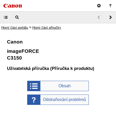
>
Horní část portálu
Horní část příručky
Canon
imageFORCE
C3150
Uživatelská příručka (Příručka k produktu)
Obsah
Odstraňování problémů