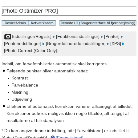
[Photo Optimizer PRO]
[
Indstillinger/Registr.]
[Funktionsindstillinger]
[Printer]
[Printerindstillinger]
[Brugerdefinerede indstillinger]
[XPS]
[Photo Correct.(Color Only)]
Indstil, om farvefotobilleder automatisk skal korrigeres.
Følgende punkter bliver automatisk rettet:
Kontrast
Farvebalance
Mætning
Udjævning
Effekterne af automatisk korrektion varierer afhængigt af billedet.
Korrektioner udføres muligvis ikke i nogle tilfælde, afhængigt af
resultaterne af billedanalysen.
* Du kan angive denne indstilling, når [Farvetilstand] er indstillet til
[Auto (Farve/Sort/hvid)].
[Farvetilstand]