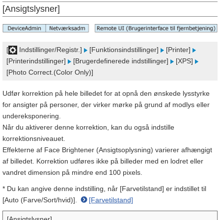
[Ansigtslysner]
[
Indstillinger/Registr.]
[Funktionsindstillinger]
[Printer]
[Printerindstillinger]
[Brugerdefinerede indstillinger]
[XPS]
[Photo Correct.(Color Only)]
Udfør korrektion på hele billedet for at opnå den ønskede lysstyrke
for ansigter på personer, der virker mørke på grund af modlys eller
undereksponering.
Når du aktiverer denne korrektion, kan du også indstille
korrektionsniveauet.
Effekterne af Face Brightener (Ansigtsoplysning) varierer afhængigt
af billedet. Korrektion udføres ikke på billeder med en lodret eller
vandret dimension på mindre end 100 pixels.
* Du kan angive denne indstilling, når [Farvetilstand] er indstillet til
[Auto (Farve/Sort/hvid)].
[Farvetilstand]
[Ansigtslysner]