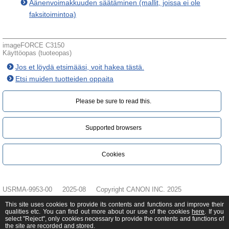
Äänenvoimakkuuden säätäminen (mallit, joissa ei ole
faksitoimintoa)
imageFORCE C3150
Käyttöopas (tuoteopas)
Jos et löydä etsimääsi, voit hakea tästä.
Etsi muiden tuotteiden oppaita
Please be sure to read this.‎
Supported browsers
Cookies
USRMA-9953-00
2025-08
Copyright CANON INC. 2025
This site uses cookies to provide its contents and functions and improve their
qualities etc. You can find out more about our use of the cookies
here
. If you
select "Reject", only cookies necessary to provide the contents and functions of
the site are recorded and stored.