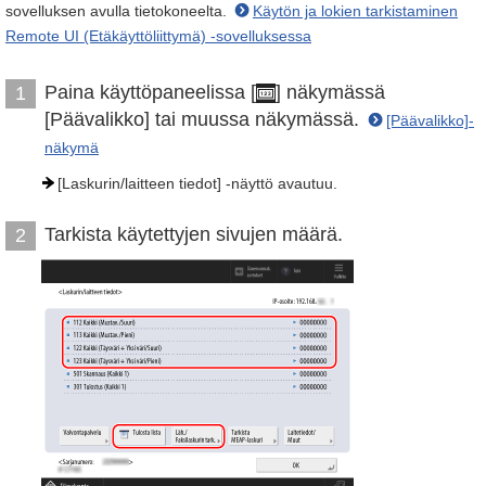
sovelluksen avulla tietokoneelta.
Käytön ja lokien tarkistaminen
Remote UI (Etäkäyttöliittymä) -sovelluksessa
Paina käyttöpaneelissa [
] näkymässä
1
[Päävalikko] tai muussa näkymässä.
[Päävalikko]-
näkymä
[Laskurin/laitteen tiedot] -näyttö avautuu.
Tarkista käytettyjen sivujen määrä.
2