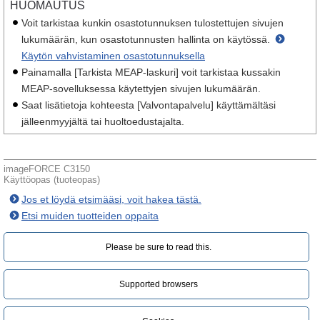
HUOMAUTUS
Voit tarkistaa kunkin osastotunnuksen tulostettujen sivujen
lukumäärän, kun osastotunnusten hallinta on käytössä.
Käytön vahvistaminen osastotunnuksella
Painamalla [Tarkista MEAP-laskuri] voit tarkistaa kussakin
MEAP-sovelluksessa käytettyjen sivujen lukumäärän.
Saat lisätietoja kohteesta [Valvontapalvelu] käyttämältäsi
jälleenmyyjältä tai huoltoedustajalta.
imageFORCE C3150
Käyttöopas (tuoteopas)
Jos et löydä etsimääsi, voit hakea tästä.
Etsi muiden tuotteiden oppaita
Please be sure to read this.‎
Supported browsers