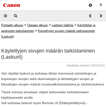
>
>
>
Portaalin alkuun
Oppaan alkuun
Laitteen hallinta
Käyttötilan ja
>
asetusten tarkistaminen
Käytettyjen sivujen määrän tarkistaminen
(Laskurit)
Käytettyjen sivujen määrän tarkistaminen
(Laskurit)
Asiakirjan numero: E6US-0L5
Voit näyttää laskurit ja tarkistaa tähän mennessä tulostettujen ja
kopioitujen sivujen sekä skannattujen ja lähetettyjen sivujen ja
faksattujen sivujen määrät mustavalkotulostuksina ja väritulostuksina.
Tässä osiossa annetaan ohjeet laskureiden tarkistamiseen
käyttöpaneelin avulla.
Voit tarkistaa laskurit myös Remote UI (Etäkäyttöliittymä) -