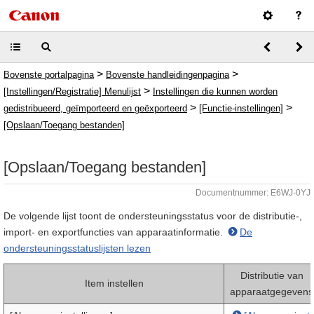
>
>
Bovenste portalpagina
Bovenste handleidingenpagina
>
[Instellingen/Registratie] Menulijst
Instellingen die kunnen worden
>
>
gedistribueerd, geïmporteerd en geëxporteerd
[Functie-instellingen]
[Opslaan/Toegang bestanden]
[Opslaan/Toegang bestanden]
Documentnummer: E6WJ-0YJ
De volgende lijst toont de ondersteuningsstatus voor de distributie-,
import- en exportfuncties van apparaatinformatie.
De
ondersteuningsstatuslijsten lezen
Distributie van
Item instellen
apparaatgegevens