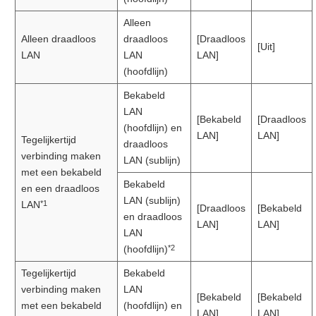
Alleen
Alleen draadloos
draadloos
[Draadloos
[Uit]
LAN
LAN
LAN]
(hoofdlijn)
Bekabeld
LAN
[Bekabeld
[Draadloos
(hoofdlijn) en
LAN]
LAN]
Tegelijkertijd
draadloos
verbinding maken
LAN (sublijn)
met een bekabeld
Bekabeld
en een draadloos
LAN (sublijn)
*1
LAN
[Draadloos
[Bekabeld
en draadloos
LAN]
LAN]
LAN
*2
(hoofdlijn)
Tegelijkertijd
Bekabeld
verbinding maken
LAN
[Bekabeld
[Bekabeld
met een bekabeld
(hoofdlijn) en
LAN]
LAN]