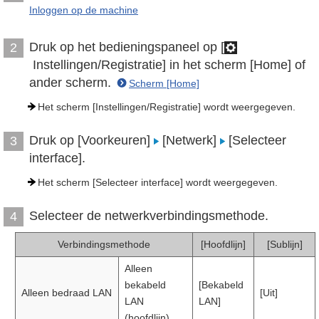
Inloggen op de machine
Druk op het bedieningspaneel op [
2
Instellingen/Registratie] in het scherm [Home] of
ander scherm.
Scherm [Home]
Het scherm [Instellingen/Registratie] wordt weergegeven.
Druk op [Voorkeuren]
[Netwerk]
[Selecteer
3
interface].
Het scherm [Selecteer interface] wordt weergegeven.
Selecteer de netwerkverbindingsmethode.
4
Verbindingsmethode
[Hoofdlijn]
[Sublijn]
Alleen
bekabeld
[Bekabeld
Alleen bedraad LAN
[Uit]
LAN
LAN]
(hoofdlijn)