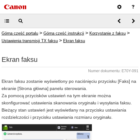
>
>
>
Górna część portalu
Górna część instrukcji
Korzystanie z faksu
>
Ustawienia transmisji TX faksu
Ekran faksu
Ekran faksu
Numer dokumentu: E70Y-091
Ekran faksu zostanie wyświetlony po naciśnięciu przycisku [Faks] na
ekranie [Strona główna] panelu sterowania.
Za pomocą przycisków ustawień na tym ekranie można
skonfigurować ustawienia skanowania oryginału i wysyłania faksu.
Bieżący stan ustawień jest wyświetlany na przycisku ustawiania
rozdzielczości i przycisku ustawiania rozmiaru oryginału.