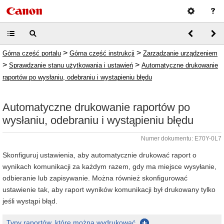
>
>
Górna część portalu
Górna część instrukcji
Zarządzanie urządzeniem
>
>
Sprawdzanie stanu użytkowania i ustawień
Automatyczne drukowanie
raportów po wysłaniu, odebraniu i wystąpieniu błędu
Automatyczne drukowanie raportów po
wysłaniu, odebraniu i wystąpieniu błędu
Numer dokumentu: E70Y-0L7
Skonfiguruj ustawienia, aby automatycznie drukować raport o
wynikach komunikacji za każdym razem, gdy ma miejsce wysyłanie,
odbieranie lub zapisywanie. Można również skonfigurować
ustawienie tak, aby raport wyników komunikacji był drukowany tylko
jeśli wystąpi błąd.
Typy raportów, które można wydrukować