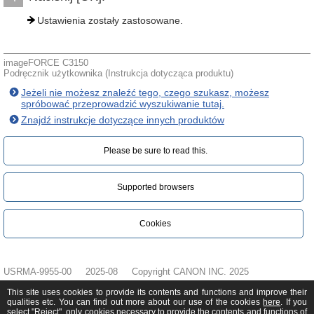
Ustawienia zostały zastosowane.
imageFORCE C3150
Podręcznik użytkownika (Instrukcja dotycząca produktu)
Jeżeli nie możesz znaleźć tego, czego szukasz, możesz
spróbować przeprowadzić wyszukiwanie tutaj.
Znajdź instrukcje dotyczące innych produktów
Please be sure to read this.‎
Supported browsers
Cookies
USRMA-9955-00
2025-08
Copyright CANON INC. 2025
This site uses cookies to provide its contents and functions and improve their
qualities etc. You can find out more about our use of the cookies
here
. If you
select "Reject", only cookies necessary to provide the contents and functions of