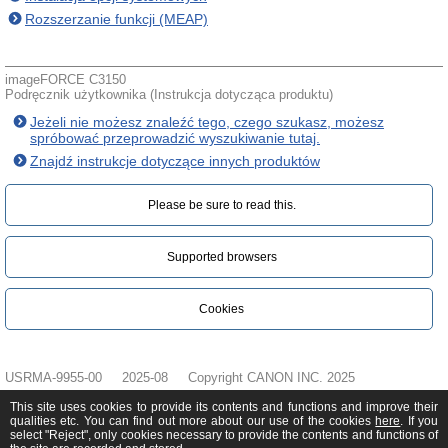
Rozszerzanie funkcji (MEAP)
imageFORCE C3150
Podręcznik użytkownika (Instrukcja dotycząca produktu)
Jeżeli nie możesz znaleźć tego, czego szukasz, możesz
spróbować przeprowadzić wyszukiwanie tutaj.
Znajdź instrukcje dotyczące innych produktów
Please be sure to read this.‎
Supported browsers
Cookies
USRMA-9955-00
2025-08
Copyright CANON INC. 2025
This site uses cookies to provide its contents and functions and improve their
qualities etc. You can find out more about our use of the cookies
here
. If you
select "Reject", only cookies necessary to provide the contents and functions of