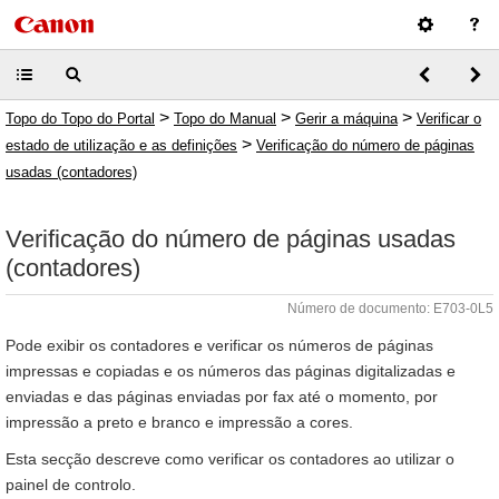
>
>
>
Topo do Topo do Portal
Topo do Manual
Gerir a máquina
Verificar o
>
estado de utilização e as definições
Verificação do número de páginas
usadas (contadores)
Verificação do número de páginas usadas
(contadores)
Número de documento: E703-0L5
Pode exibir os contadores e verificar os números de páginas
impressas e copiadas e os números das páginas digitalizadas e
enviadas e das páginas enviadas por fax até o momento, por
impressão a preto e branco e impressão a cores.
Esta secção descreve como verificar os contadores ao utilizar o
painel de controlo.