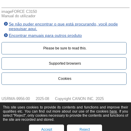
imageFORCE C3150
Manual do utilizador
Se não puder encontrar o que está procurando, você pode
pesquisar aqui.
Encontrar manuais para outros produto
Please be sure to read this.‎
Supported browsers
Cookies
USRMA-9956-00
2025-08
Copyright CANON INC. 2025
This site uses cookies to provide its contents and functions and improve their
qualities etc. You can find out more about our use of the cookies
here
. If you
select "Reject", only cookies necessary to provide the contents and functions of
the site are recorded and stored.
Accept
Reject