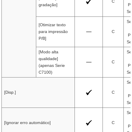
C
gradação]
Pr
Se
Se
[Otimizar texto
para impressão
C
Pr
P/B]
Se
[Modo alta
Se
qualidade]
C
(apenas Serie
Pr
C7100)
Se
Se
[Disp.]
C
Pr
Se
Se
[Ignorar erro automático]
C
Pr