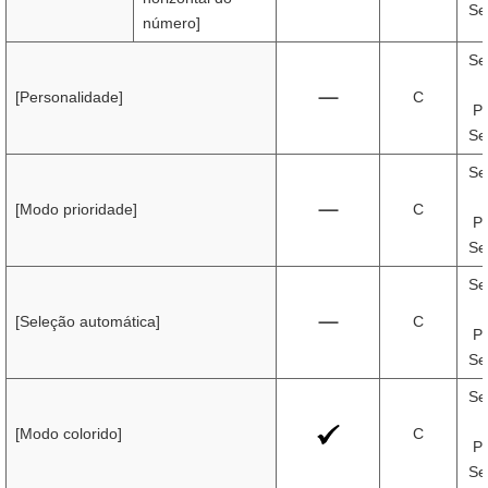
Se
número]
Se
[Personalidade]
C
Pr
Se
Se
[Modo prioridade]
C
Pr
Se
Se
[Seleção automática]
C
Pr
Se
Se
[Modo colorido]
C
Pr
Se