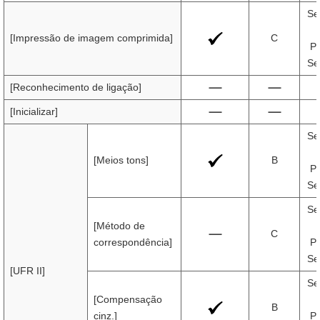
Se
[Impressão de imagem comprimida]
C
Pr
Se
[Reconhecimento de ligação]
[Inicializar]
Se
[Meios tons]
B
Pr
Se
Se
[Método de
C
correspondência]
Pr
Se
[UFR II]
Se
[Compensação
B
cinz.]
Pr