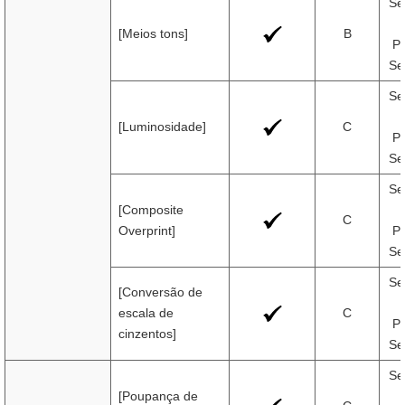
Se
[Meios tons]
B
Pr
Se
Se
[Luminosidade]
C
Pr
Se
Se
[Composite
C
Overprint]
Pr
Se
Se
[Conversão de
escala de
C
Pr
cinzentos]
Se
Se
[Poupança de