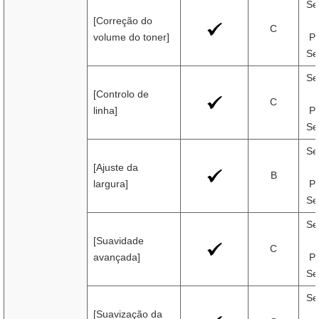
Se
[Correção do
C
volume do toner]
Pr
Se
Se
[Controlo de
C
linha]
Pr
Se
Se
[Ajuste da
B
largura]
Pr
Se
Se
[Suavidade
C
avançada]
Pr
Se
Se
[Suavização da