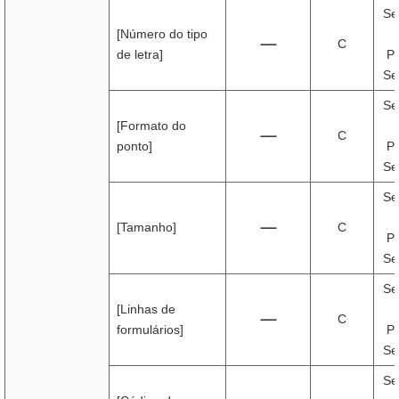
Se
[Número do tipo
C
de letra]
Pr
Se
Se
[Formato do
C
ponto]
Pr
Se
Se
[Tamanho]
C
Pr
Se
Se
[Linhas de
C
formulários]
Pr
Se
Se