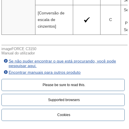
Se
Se
[Conversão de
escala de
C
Pr
cinzentos]
Se
imageFORCE C3150
Manual do utilizador
Se não puder encontrar o que está procurando, você pode
pesquisar aqui.
Encontrar manuais para outros produto
Please be sure to read this.‎
Supported browsers
Cookies