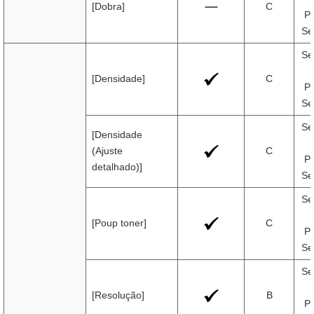
[Dobra]
C
Pr
Se
Se
[Densidade]
C
Pr
Se
Se
[Densidade
(Ajuste
C
Pr
detalhado)]
Se
Se
[Poup toner]
C
Pr
Se
Se
[Resolução]
B
Pr