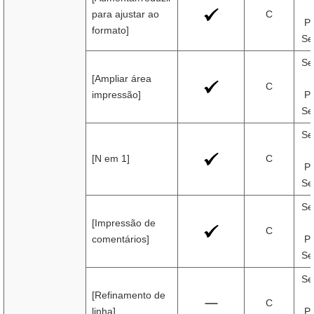
para ajustar ao
C
Pr
formato]
Se
Se
[Ampliar área
C
impressão]
Pr
Se
Se
[N em 1]
C
Pr
Se
Se
[Impressão de
C
comentários]
Pr
Se
Se
[Refinamento de
C
linha]
Pr