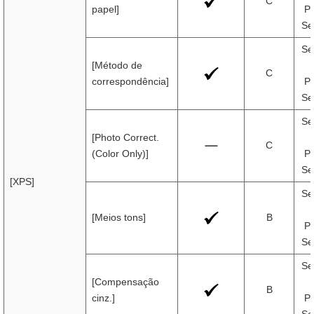
C
papel]
Pr
Se
Se
[Método de
C
correspondência]
Pr
Se
Se
[Photo Correct.
C
(Color Only)]
Pr
Se
[XPS]
Se
[Meios tons]
B
Pr
Se
Se
[Compensação
B
cinz.]
Pr