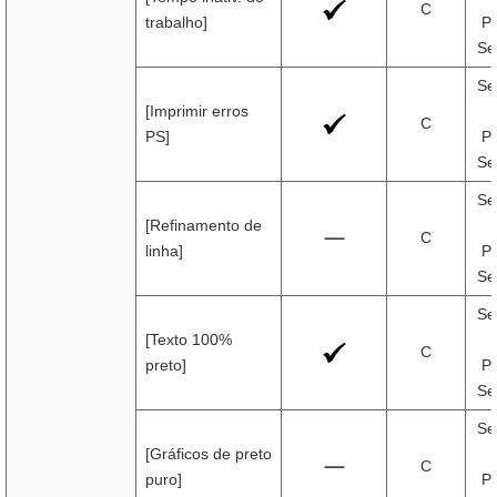
C
trabalho]
Pr
Se
Se
[Imprimir erros
C
PS]
Pr
Se
Se
[Refinamento de
C
linha]
Pr
Se
Se
[Texto 100%
C
preto]
Pr
Se
Se
[Gráficos de preto
C
puro]
Pr