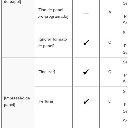
de papel]
Se
[Tipo de papel
B
pré-programado]
Pr
Se
Se
[Ignorar formato
C
de papel]
Pr
Se
Se
[Finalizar]
C
Pr
Se
Se
[Impressão de
[Perfurar]
C
papel]
Pr
Se
Se