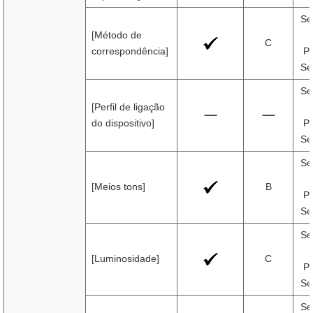
Se
[Método de
C
correspondência]
Pr
Se
Se
[Perfil de ligação
do dispositivo]
Pr
Se
Se
[Meios tons]
B
Pr
Se
Se
[Luminosidade]
C
Pr
Se
Se