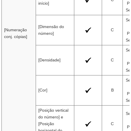
início]
Pr
Se
Se
[Dimensão do
[Numeração
C
número]
Pr
conj. cópias]
Se
Se
[Densidade]
C
Pr
Se
Se
[Cor]
B
Pr
Se
[Posição vertical
Se
do número] e
[Posição
C
Pr
horizontal do