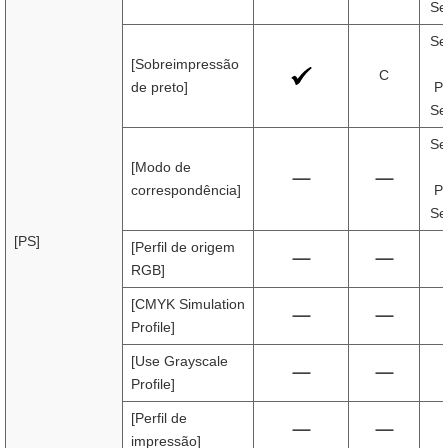
Se
Se
[Sobreimpressão
C
de preto]
Pr
Se
Se
[Modo de
correspondência]
Pr
Se
[PS]
[Perfil de origem
RGB]
[CMYK Simulation
Profile]
[Use Grayscale
Profile]
[Perfil de
impressão]