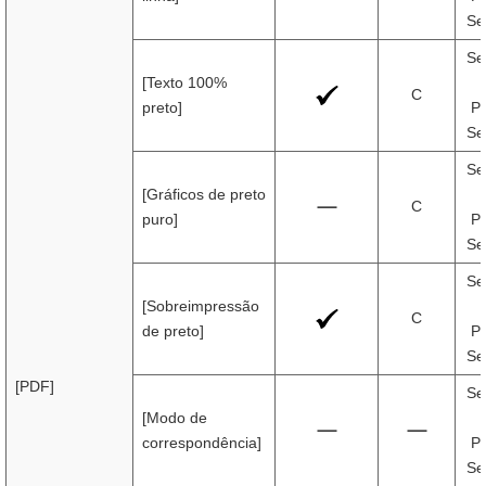
Se
Se
[Texto 100%
C
preto]
Pr
Se
Se
[Gráficos de preto
C
puro]
Pr
Se
Se
[Sobreimpressão
C
de preto]
Pr
Se
[PDF]
Se
[Modo de
correspondência]
Pr
Se