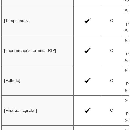
Se
Se
[Tempo inativ.]
C
Pr
Se
Se
[Imprimir após terminar RIP]
C
Pr
Se
Se
[Folheto]
C
Pr
Se
Se
[Finalizar-agrafar]
C
Pr
Se