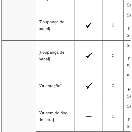
Se
Se
[Poupança de
C
papel]
Pr
Se
Se
[Poupança de
C
papel]
Pr
Se
Se
[Orientação]
C
Pr
Se
Se
[Origem do tipo
C
de letra]
Pr
Se