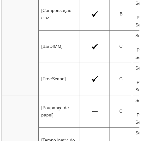
Se
[Compensação
B
cinz.]
Pr
Se
Se
[BarDIMM]
C
Pr
Se
Se
[FreeScape]
C
Pr
Se
Se
[Poupança de
C
papel]
Pr
Se
Se
[Tempo inativ. do