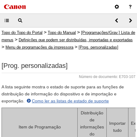
>
>
Topo do Topo do Portal
Topo do Manual
[Programações/Grav.] Lista de
>
menus
Definições que podem ser distribuídas, importadas e exportadas
>
>
Menu de programações da impressora
[Prog. personalizadas]
[Prog. personalizadas]
Número de documento: E703-107
A lista seguinte mostra o estado de suporte para as funções de
distribuição de informação do dispositivo e de importação e
exportação.
Como ler as listas de estado de suporte
Distribuição
de
Importar
Ex
Item de Programação
informações
tudo
t
do