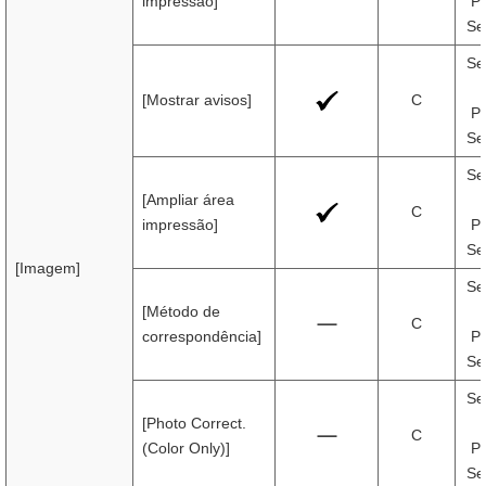
impressão]
Pr
Se
Se
[Mostrar avisos]
C
Pr
Se
Se
[Ampliar área
C
impressão]
Pr
Se
[Imagem]
Se
[Método de
C
correspondência]
Pr
Se
Se
[Photo Correct.
C
(Color Only)]
Pr
Se