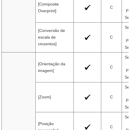
[Composite
C
Overprint]
Pr
Se
Se
[Conversão de
escala de
C
Pr
cinzentos]
Se
Se
[Orientação da
C
imagem]
Pr
Se
Se
[Zoom]
C
Pr
Se
Se
[Posição
C