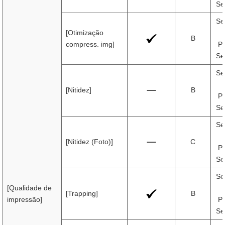
Se
Se
[Otimização
B
compress. img]
Pr
Se
Se
[Nitidez]
B
Pr
Se
Se
[Nitidez (Foto)]
C
Pr
Se
Se
[Qualidade de
[Trapping]
B
impressão]
Pr
Se