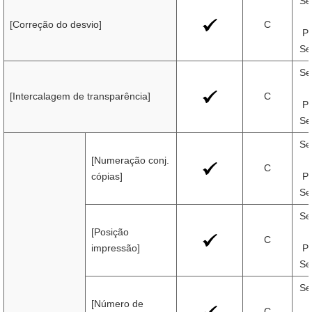
Se
[Correção do desvio]
C
Pr
Se
Se
[Intercalagem de transparência]
C
Pr
Se
Se
[Numeração conj.
C
cópias]
Pr
Se
Se
[Posição
C
impressão]
Pr
Se
Se
[Número de
C