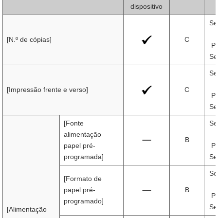
dispositivo
Se
[N.º de cópias]
C
Pr
Se
Se
[Impressão frente e verso]
C
Pr
Se
[Fonte
Se
alimentação
B
papel pré-
Pr
programada]
Se
Se
[Formato de
papel pré-
B
Pr
programado]
Se
[Alimentação