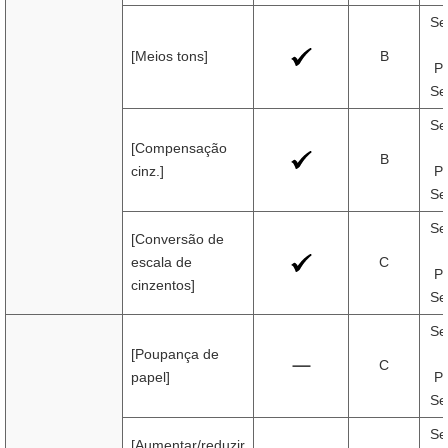
Se
[Meios tons]
B
Pr
Se
Se
[Compensação
B
cinz.]
Pr
Se
Se
[Conversão de
escala de
C
Pr
cinzentos]
Se
Se
[Poupança de
C
papel]
Pr
Se
Se
[Aumentar/reduzir