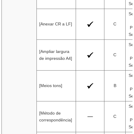
Se
Se
[Anexar CR a LF]
C
Pr
Se
Se
[Ampliar largura
C
de impressão A4]
Pr
Se
Se
[Meios tons]
B
Pr
Se
Se
[Método de
C
correspondência]
Pr
Se