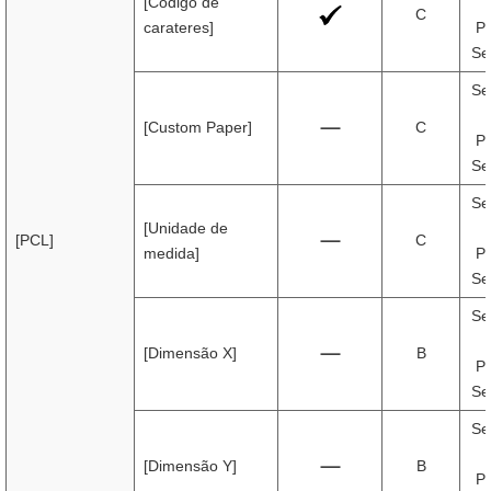
[Código de
C
carateres]
Pr
Se
Se
[Custom Paper]
C
Pr
Se
Se
[Unidade de
[PCL]
C
medida]
Pr
Se
Se
[Dimensão X]
B
Pr
Se
Se
[Dimensão Y]
B
Pr