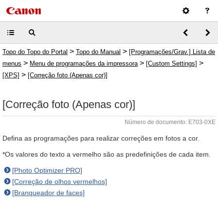
>
>
Topo do Topo do Portal
Topo do Manual
[Programações/Grav.] Lista de
>
>
>
menus
Menu de programações da impressora
[Custom Settings]
>
[XPS]
[Correção foto (Apenas cor)]
[Correção foto (Apenas cor)]
Número de documento: E703-0XE
Defina as programações para realizar correções em fotos a cor.
*Os valores do texto a vermelho são as predefinições de cada item.
[Photo Optimizer PRO]
[Correção de olhos vermelhos]
[Branqueador de faces]