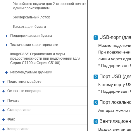
Устройство подачи для 2-сторонней печати
одним прохождением
Универсальный лоток
Кассета для бумаги
Поддерживаемая бумага
USB-порт (для
Технические характеристики
Можно подключит
При подключении
imagePASS Ограничения и меры
линии через ада
предосторожности при подключении (для
Серия C7100 и Серия C5100)
* Поддерживает 
Рекомендуемые функции
Порт USB (для
Подготовка к работе
К этому порту 
* Поддерживает 
Основные операции
Печать
Порт локально
Аппарат можно п
Сканирование
Факс
Вентиляционн
Копирование
Воздух внутри а