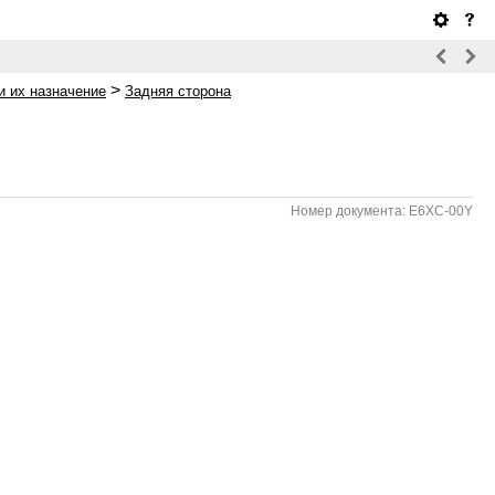
>
и их назначение
Задняя сторона
Номер документа: E6XC-00Y