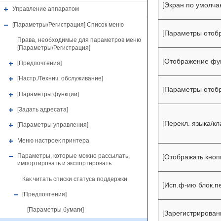
[Экран по умолча
Управление аппаратом
[Параметры/Регистрация] Список меню
[Параметры отоб
Права, необходимые для параметров меню
[Параметры/Регистрация]
[Отображение фу
[Предпочтения]
[Настр./Технич. обслуживание]
[Параметры отоб
[Параметры функции]
[Задать адресата]
[Перекл. языка/кл
[Параметры управления]
Меню настроек принтера
Параметры, которые можно рассылать,
[Отображать кноп
импортировать и экспортировать
Как читать списки статуса поддержки
[Исп.ф-ию блок.п
[Предпочтения]
[Параметры бумаги]
[Зарегистрирован