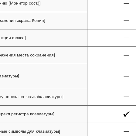
нию (Монитор сост.)]
ражения экрана Копия]
нкции факса]
ражения места сохранения]
авиатуры]
ку переключ. языка/клавиатуры]
ерекл.регистра клавиатуры]
ные символы для клавиатуры]