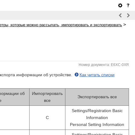
>
тры, которые можно рассылать, импортировать и экспортировать
Номер документа: E6XC-0XR
экспорта информации об устройстве.
Как читать списки
формации об
Импортировать
Экспортировать все
е
все
Settings/Registration Basic
C
Information
Personal Setting Information
Settings/Registration Basic