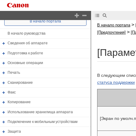
В начало портала
>
В начало портала
>
[Предпочтения]
[П
В начало руководства
Сведения об аппарате
[Параме
Подготовка к работе
Основные операции
Печать
В следующем списк
статуса поддержки
Сканирование
Факс
Копирование
Использование хранилища аппарата
[Экран по умолч.п
Подключение к мобильным устройствам
Защита