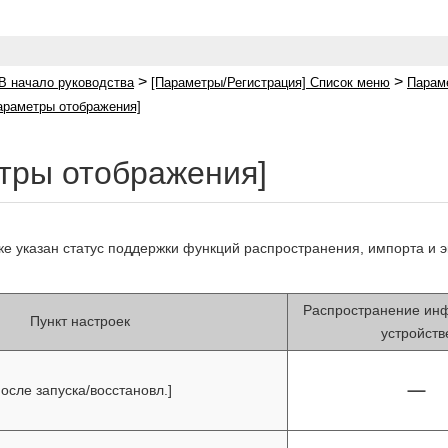
>
>
В начало руководства
[Параметры/Регистрация] Список меню
Параме
араметры отображения]
тры отображения]
е указан статус поддержки функций распространения, импорта и 
Распространение ин
Пункт настроек
устройств
осле запуска/восстановл.]