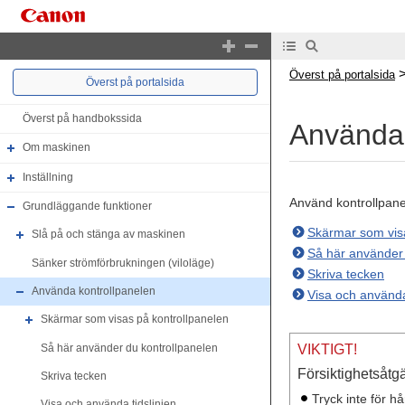
Överst på portalsida
Överst på portalsida
Överst på handbokssida
Använda 
Om maskinen
Inställning
Använd kontrollpanel
Grundläggande funktioner
Skärmar som visa
Slå på och stänga av maskinen
Så här använder 
Sänker strömförbrukningen (viloläge)
Skriva tecken
Använda kontrollpanelen
Visa och använda
Skärmar som visas på kontrollpanelen
Så här använder du kontrollpanelen
VIKTIGT!
Försiktighetsåtg
Skriva tecken
Tryck inte för 
Visa och använda tidslinjen