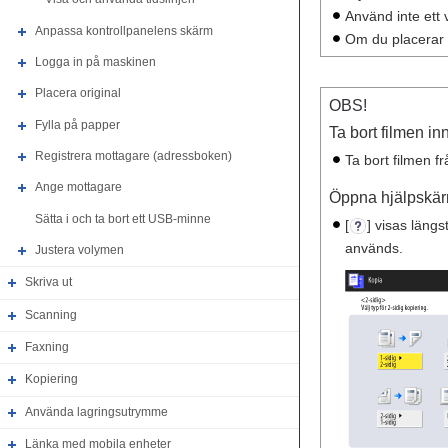
Använd inte ett
Anpassa kontrollpanelens skärm
Om du placerar 
Logga in på maskinen
Placera original
OBS!
Fylla på papper
Ta bort filmen 
Registrera mottagare (adressboken)
Ta bort filmen 
Ange mottagare
Öppna hjälpskä
Sätta i och ta bort ett USB-minne
[
] visas läng
används.
Justera volymen
Skriva ut
Scanning
Faxning
Kopiering
Använda lagringsutrymme
Länka med mobila enheter