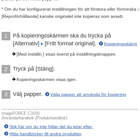
* Om du har konfigurerat inställningen för att förstora eller förminska i
[Reproförhållande] kanske originalet inte kopieras som avsett.
På kopieringsskärmen ska du trycka på
1
[Alternativ]
[Fritt format original].
Kopieringsskärm
[Med inställn.] visas överst på inställningsknappen.
Tryck på [Stäng].
2
Kopieringsskärmen visas igen.
Välj papper.
3
Välja papper att använda för kopiering
imageFORCE C3150
Användarhandbok (Produkthandbok)
Sök här om du inte hittar det du letar efter.
Hitta handböcker till andra produkter