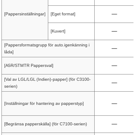
[Pappersinställningar]
[Eget format]
[Kuvert]
[Pappersformatsgrupp för auto.igenkänning i
låda]
[A5R/STMTR Pappersval]
[Val av LGL/LGL (Indien)-papper] (för C3100-
serien)
[Inställningar för hantering av papperstyp]
[Begränsa papperskälla] (för C7100-serien)