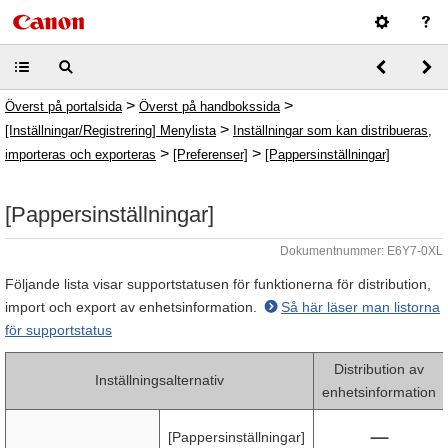
>
>
Överst på portalsida
Överst på handbokssida
>
[Inställningar/Registrering] Menylista
Inställningar som kan distribueras,
>
>
importeras och exporteras
[Preferenser]
[Pappersinställningar]
[Pappersinställningar]
Dokumentnummer: E6Y7-0XL
Följande lista visar supportstatusen för funktionerna för distribution,
import och export av enhetsinformation.
Så här läser man listorna
för supportstatus
Distribution av
Inställningsalternativ
enhetsinformation
[Pappersinställningar]