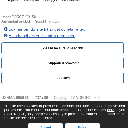
[Auto. justering vä/hö kant] (för C7100-serien)
imageFORCE C3150
Användarhandbok (Produkthandbok)
Sök här om du inte hittar det du letar efter.
Hitta handböcker till andra produkter
Please be sure to read this.‎
Supported browsers
Cookies
USRMA-9958-00
2025-08
Copyright CANON INC. 2025
This site uses cookies to provide its contents and functions and improve their
qualities etc. You can find out more about our use of the cookies
here
. If you
select "Reject", only cookies necessary to provide the contents and functions of
the site are recorded and stored.
Accept
Reject