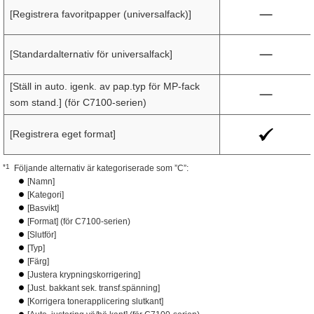
[Registrera favoritpapper (universalfack)]
[Standardalternativ för universalfack]
[Ställ in auto. igenk. av pap.typ för MP-fack
som stand.] (för C7100-serien)
[Registrera eget format]
*1
Följande alternativ är kategoriserade som ”C”:
[Namn]
[Kategori]
[Basvikt]
[Format] (för C7100-serien)
[Slutför]
[Typ]
[Färg]
[Justera krypningskorrigering]
[Just. bakkant sek. transf.spänning]
[Korrigera tonerapplicering slutkant]