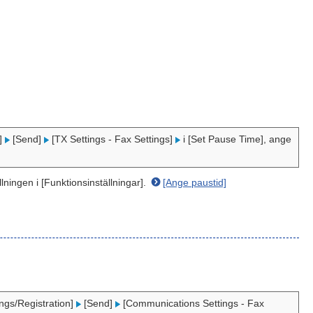
n]
[Send]
[TX Settings - Fax Settings]
i [Set Pause Time], ange
llningen i [Funktionsinställningar].
[Ange paustid]
ings/Registration]
[Send]
[Communications Settings - Fax