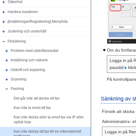
Säkerhet
Hantera maskinen
[Inställningar/Registrering] Menylista
Justering och underhåll
Felsökning
Om du fortfaran
Problem med utskriftsresultat
Logga in på 
Inställning och nätverk
paustid
klic
Utskrift och kopiering
På kontrollpane
Scanning
Faxning
Sänkning av s
Det går inte att skicka ett fax
Kan inte ta emot ett fax
Försök att skicka 
Kan inte skicka eller ta emot fax via IP eller
Administratörs- e
optisk linje
Logga in på Rem
Kan inte skicka ett fax till en internationell