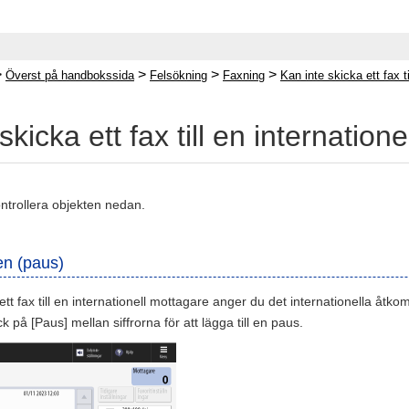
>
>
>
>
Överst på handbokssida
Felsökning
Faxning
Kan inte skicka ett fax t
skicka ett fax till en internation
ntrollera objekten nedan.
en (paus)
ett fax till en internationell mottagare anger du det internationella å
k på [Paus] mellan siffrorna för att lägga till en paus.