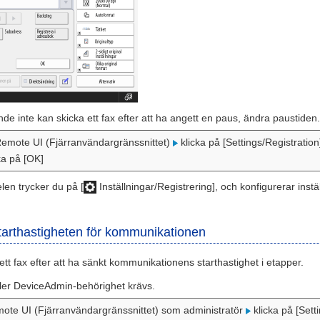
de inte kan skicka ett fax efter att ha angett en paus, ändra paustiden.
Remote UI (Fjärranvändargränssnittet)
klicka på [Settings/Registratio
ka på [OK]
len trycker du på [
Inställningar/Registrering], och konfigurerar instä
tarthastigheten för kommunikationen
ett fax efter att ha sänkt kommunikationens starthastighet i etapper.
ller DeviceAdmin-behörighet krävs.
ote UI (Fjärranvändargränssnittet) som administratör
klicka på [Sett