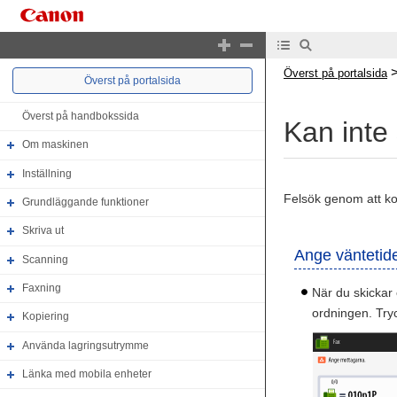
Överst på portalsida
Överst på portalsida
Överst på handbokssida
Kan inte 
Om maskinen
Inställning
Felsök genom att ko
Grundläggande funktioner
Skriva ut
Ange väntetid
Scanning
Faxning
När du skickar 
ordningen. Tryc
Kopiering
Använda lagringsutrymme
Länka med mobila enheter