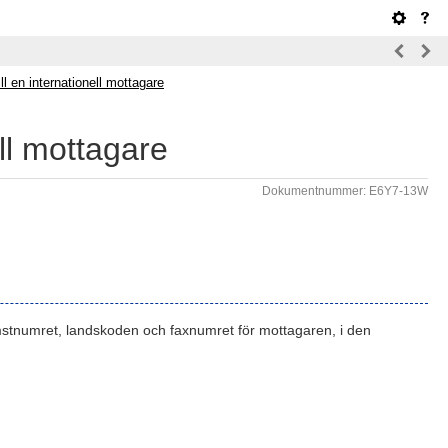
ill en internationell mottagare
ell mottagare
Dokumentnummer: E6Y7-13W
tkomstnumret, landskoden och faxnumret för mottagaren, i den