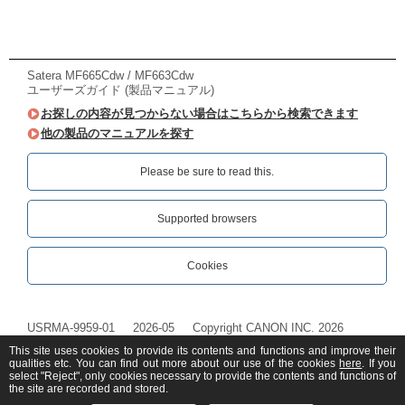
Satera MF665Cdw / MF663Cdw
ユーザーズガイド (製品マニュアル)
お探しの内容が見つからない場合はこちらから検索できます
他の製品のマニュアルを探す
Please be sure to read this.‎
Supported browsers
Cookies
USRMA-9959-01
2026-05
Copyright CANON INC. 2026
This site uses cookies to provide its contents and functions and improve their
qualities etc. You can find out more about our use of the cookies
here
. If you
select "Reject", only cookies necessary to provide the contents and functions of
the site are recorded and stored.