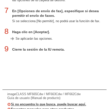
las opciones de la carpeta de destino.
7
En [Opciones de envío de fax], especifique si desea
permitir el envío de faxes.
Si se selecciona [No permitir], no podrá usar la función de fax.
8
Haga clic en [Aceptar].
Se aplicarán las opciones.
9
Cierre la sesión de la IU remota.
imageCLASS MF665Cdw / MF663Cdw / MF662Cdw
Guía de usuario (Manual de producto)
Si no encuentra lo que busca, puede buscar aquí.