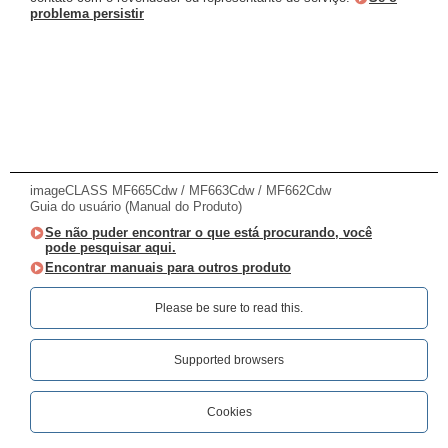
problema persistir
imageCLASS MF665Cdw / MF663Cdw / MF662Cdw
Guia do usuário (Manual do Produto)
Se não puder encontrar o que está procurando, você
pode pesquisar aqui.
Encontrar manuais para outros produto
Please be sure to read this.‎
Supported browsers
Cookies