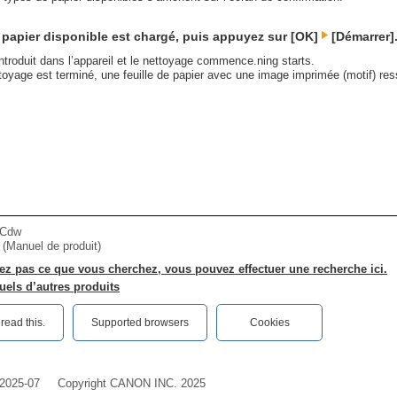
e papier disponible est chargé, puis appuyez sur [OK]
[Démarrer]
introduit dans l’appareil et le nettoyage commence.ning starts.
toyage est terminé, une feuille de papier avec une image imprimée (motif) res
4Cdw
r (Manuel de produit)
ez pas ce que vous cherchez, vous pouvez effectuer une recherche ici.
els d’autres produits
ead this.‎
Supported browsers
Cookies
2025-07
Copyright CANON INC. 2025