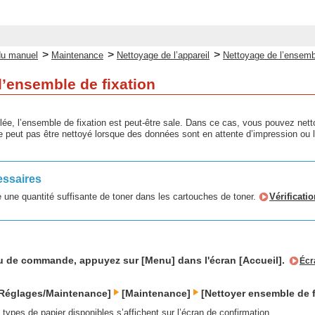
>
>
>
du manuel
Maintenance
Nettoyage de l’appareil
Nettoyage de l’ensembl
l’ensemble de fixation
lée, l’ensemble de fixation est peut-être sale. Dans ce cas, vous pouvez nett
e peut pas être nettoyé lorsque des données sont en attente d’impression ou lo
essaires
te une quantité suffisante de toner dans les cartouches de toner.
Vérificati
u de commande, appuyez sur [Menu] dans l'écran [Accueil].
Écr
[Réglages/Maintenance]
[Maintenance]
[Nettoyer ensemble de f
 types de papier disponibles s’affichent sur l’écran de confirmation.