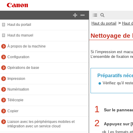
>
Haut du portail
Haut 
Haut du portail
Nettoyage de 
Haut du manuel
À propos de la machine
Si l’impression est macu
L’ensemble de fixation n
Configuration
Opérations de base
Préparatifs néc
Impression
Vérifiez qu’il res
Numérisation
Télécopie
1
Sur le pannea
Copier
2
Liaison avec les périphériques mobiles et
Appuyez sur 
intégration avec un service cloud
Les formats et