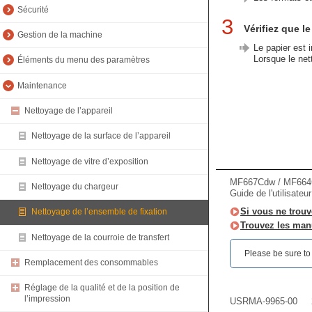
Sécurité
3
Vérifiez que l
Gestion de la machine
Le papier est 
Lorsque le net
Éléments du menu des paramètres
Maintenance
Nettoyage de l’appareil
Nettoyage de la surface de l’appareil
Nettoyage de vitre d’exposition
MF667Cdw / MF66
Nettoyage du chargeur
Guide de l'utilisateu
Si vous ne trouv
Nettoyage de l’ensemble de fixation
Trouvez les manu
Nettoyage de la courroie de transfert
Please be sure to r
Remplacement des consommables
Réglage de la qualité et de la position de
l’impression
USRMA-9965-00