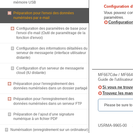
mémoire USB
Configuration d
Vous pouvez confi
Préparation pour l'envoi des données
paramètres.
numérisées par e-mail
Configuration
Configuration des paramètres de base pour
l'envoi d'e-mail (Outil de paramétrage de la
fonction d'envoi)
Configuration des informations détaillées du
serveur de messagerie (interface utilisateur
distante)
Configuration d'un serveur de messagerie
cloud (IU distante)
MF667Cdw / MF66
Guide de l'utilisateu
Préparation pour l'enregistrement des
Si vous ne trouv
données numérisées dans un dossier partagé
Trouvez les manu
Préparation pour l'enregistrement des
données numérisées dans un serveur FTP
Please be sure to r
Préparation de l’ajout d’une signature
numérique à un fichier PDF
USRMA-9965-00
Numérisation (enregistrement sur un ordinateur)