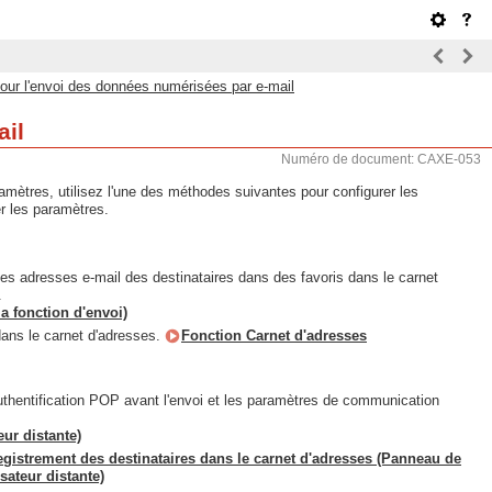
pour l'envoi des données numérisées par e-mail
ail
Numéro de document: CAXE-053
amètres, utilisez l'une des méthodes suivantes pour configurer les
r les paramètres.
es adresses e-mail des destinataires dans des favoris dans le carnet
.
a fonction d'envoi)
dans le carnet d'adresses.
Fonction Carnet d'adresses
uthentification POP avant l'envoi et les paramètres de communication
eur distante)
gistrement des destinataires dans le carnet d'adresses (Panneau de
sateur distante)