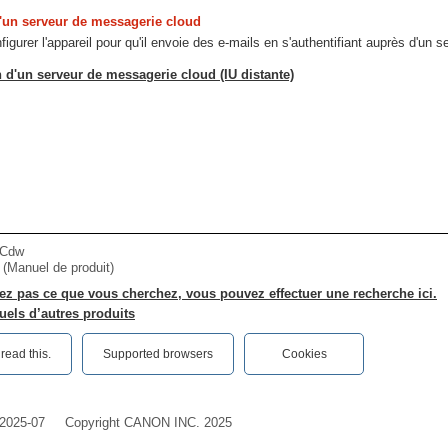
'un serveur de messagerie cloud
gurer l'appareil pour qu'il envoie des e-mails en s'authentifiant auprès d'un s
 d'un serveur de messagerie cloud (IU distante)
4Cdw
r (Manuel de produit)
ez pas ce que vous cherchez, vous pouvez effectuer une recherche ici.
els d’autres produits
ead this.‎
Supported browsers
Cookies
2025-07
Copyright CANON INC. 2025