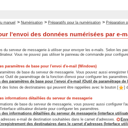
>
>
>
du manuel
Numérisation
Préparatifs pour la numérisation
Préparation 
our l'envoi des données numérisées par e-m
s du serveur de messagerie à utiliser pour envoyer les e-mails. Selon les par
dinateur. Vous ne pouvez pas utiliser le panneau de commande pour configure
es paramètres de base pour l'envoi d'e-mail (Windows)
aramètres de base du serveur de messagerie. Vous pouvez aussi enregistrer l
sez Outil de paramétrage de la fonction d'envoi pour configurer les paramètres
 des paramètres de base pour l'envoi d'e-mail (Outil de paramétrage de l
t des listes de destinataires qui peuvent être rappelées avec le bouton [
] 
es informations détaillées du serveur de messagerie
rmations de base du serveur de messagerie, vous pouvez aussi configurer l'a
 l'interface utilisateur distante pour configurer les paramètres.
 des informations détaillées du serveur de messagerie (interface utilisat
s adresses e-mail de destination souhaitées dans le carnet d’adresses.
Enre
Enregistrement des destinataires dans le carnet d'adresses (Interface utili