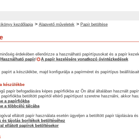
>
>
ikönyv kezdőlapja
Alapvető műveletek
Papír betöltése
e
minőség érdekében ellenőrizze a használható papírtípusokat és a papír kezelé
Használható papír
/
A papír kezelésére vonatkozó óvintézkedések
 papírt a készülékbe, majd konfigurálja a papírméret és papírtípus beállításait
 a készülékbe
ű papír befogadására képes papírfiókba az Ön által általában használt papírt
papírfiókba betöltött papírtól eltérő papírtípust szeretne használni, akkor has
se a papírfiókba
se a többcélú tálcába
góval ellátott papír használata esetén ügyeljen a betöltött papír tájolására és 
 és tájolás borítékok betöltéséhez
al ellátott papírok betöltésekor
k