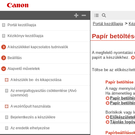
>
Portál kezdőlapja
Kéz
Portál kezdőlapja
Papír betöltés
Kézikönyv kezdőlapja
A készülékkel kapcsolatos tudnivalók
A megfelelő nyomtatási 
papírt a készülékhez.
Beállítás
Alapvető műveletek
Töltse be az előkészített
A készülék be- és kikapcsolása
Papír betöltése
A nagy mennyiség
Az energiafogyasztás csökkentése (Alvó
Ha átmenetileg a 
üzemmód)
Papír betölté
Papír betölté
A vezérlőpult használata
Borítékok vagy lo
Előkészületek
Bejelentkezés a készülékre
Tájolás logóv
Az eredetik elhelyezése
Papírbeállításo