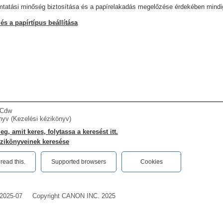
tatási minőség biztosítása és a papírelakadás megelőzése érdekében mindig h
és a papírtípus beállítása
4Cdw
nyv (Kezelési kézikönyv)
g, amit keres, folytassa a keresést itt.
zikönyveinek keresése
ead this.‎
Supported browsers
Cookies
2025-07
Copyright CANON INC. 2025