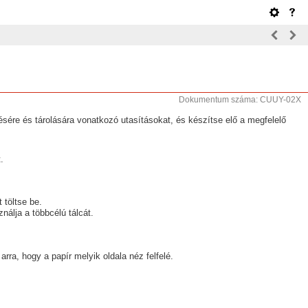
Dokumentum száma: CUUY-02X
sére és tárolására vonatkozó utasításokat, és készítse elő a megfelelő
.
 töltse be.
ználja a többcélú tálcát.
arra, hogy a papír melyik oldala néz felfelé.