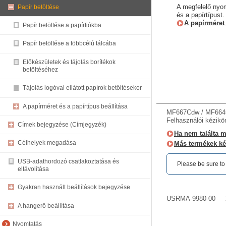
A megfelelő nyom
Papír betöltése
és a papírtípust.
A papírméret 
Papír betöltése a papírfiókba
Papír betöltése a többcélú tálcába
Előkészületek és tájolás borítékok
betöltéséhez
Tájolás logóval ellátott papírok betöltésekor
A papírméret és a papírtípus beállítása
MF667Cdw / MF66
Felhasználói kézikö
Címek bejegyzése (Címjegyzék)
Ha nem találta me
Célhelyek megadása
Más termékek ké
USB-adathordozó csatlakoztatása és
Please be sure to r
eltávolítása
Gyakran használt beállítások bejegyzése
USRMA-9980-00
A hangerő beállítása
Nyomtatás