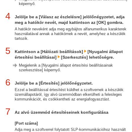
képernyő.
4
Jelölje be a [Válasz az észlelésre] jelölőnégyzetet, adja
meg a hatókör nevét, majd kattintson az [OK] gombra.
A hatókör neveként adja meg egybájtos alfanumerikus karakterek
használatával annak a hatókörnek a nevét, amelyhez a készülék
tartozik.
5
Kattintson a [Hálózati beállítások]
[Nyugalmi állapot
értesítési beállításai]
[Szerkesztés] lehetőségre.
Megjelenik a [Nyugalmi állapot értesítési beállításainak
szerkesztése] képernyő.
6
Jelölje be a [Értesítés] jelölőnégyzetet.
Ezzel a beállítással értesítést küldhet a szoftvernek a készülék
üzemállapotáról, így alvó üzemmódban elkerülheti a felesleges
kommunikációt, és csökkentheti az energiafogyasztást.
7
Az alvó üzemmód értesítéseinek konfigurálása
[Port száma]
Adja meg a szoftverrel folytatott SLP-kommunikációhoz használt