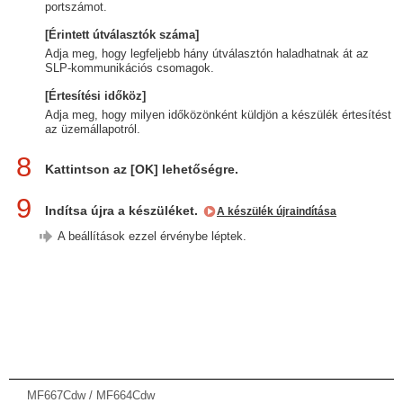
portszámot.
[Érintett útválasztók száma]
Adja meg, hogy legfeljebb hány útválasztón haladhatnak át az
SLP-kommunikációs csomagok.
[Értesítési időköz]
Adja meg, hogy milyen időközönként küldjön a készülék értesítést
az üzemállapotról.
8
Kattintson az [OK] lehetőségre.
9
Indítsa újra a készüléket.
A készülék újraindítása
A beállítások ezzel érvénybe léptek.
MF667Cdw / MF664Cdw