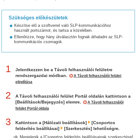
Szükséges előkészületek
Készítse elő a szoftverrel való SLP-kommunikációhoz
használt portszámot, és tartsa a közelében.
Ellenőrizze, hogy hány útválasztón fognak áthaladni az SLP-
kommunikációs csomagok.
1
Jelentkezzen be a Távoli felhasználói felületre
rendszergazdai módban.
A Távoli felhasználói felület
elindítása
2
A Távoli felhasználói felület Portál oldalán kattintson a
[Beállítások/Bejegyzés] elemre.
A Távoli felhasználói
felület Portál oldala
3
Kattintson a [Hálózati beállítások]
[Csoportos
felderítés beállításai]
[Szerkesztés] lehetőségre.
Megjelenik a [Csoportos felderítés beállításainak szerkesztése]