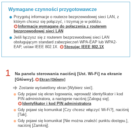
Wymagane czynności przygotowawcze
Przygotuj informacje o routerze bezprzewodowej sieci LAN, z
którym chcesz się połączyć, i trzymaj je w pobliżu.
Informacje wymagane do połączenia z routerem
bezprzewodowej sieci LAN
Jeśli łączysz się z routerem bezprzewodowej sieci LAN
obsługującym standard zabezpieczeń WPA-EAP lub WPA2-
EAP, ustaw IEEE 802.1X.
Stosując IEEE 802.1X
1
Na panelu sterowania naciśnij [Ust. Wi-Fi] na ekranie
[Główny].
Ekran [Główny]
Zostanie wyświetlony ekran [Wybierz sieć].
Gdy pojawi się ekran logowania, wprowadź identyfikator i kod
PIN administratora, a następnie naciśnij [Zaloguj się].
Identyfikator i kod PIN administratora
Gdy pojawi się komunikat [Czy chcesz włączyć Wi-Fi?], naciśnij
[Tak].
Gdy pojawi się komunikat [Nie można znaleźć punktu dostępu.],
naciśnij [Zamknij].