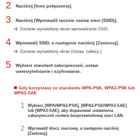
2
Naciśnij [Inne połączenia].
3
Naciśnij [Wprowadź ręcznie nazwę sieci (SSID)].
Zostanie wyświetlony ekran wprowadzania SSID.
4
Wprowadź SSID, a następnie naciśnij [Zastosuj].
Zostanie wyświetlony ekran [Ustaw. zabezp.].
5
Wybierz standard zabezpieczeń, ustaw
uwierzytelnianie i szyfrowanie.
Gdy korzystasz ze standardu WPA-PSK, WPA2-PSK lub
WPA3-SAE
1
Wybierz [WPA/WPA2-PSK], [WPA2-PSK/WPA3-SAE]
lub [WPA3-SAE], aby dopasować ustawienia
zabezpieczeń routera bezprzewodowej sieci LAN.
2
Wprowadź klucz sieciowy, a następnie naciśnij
[Zastosuj].