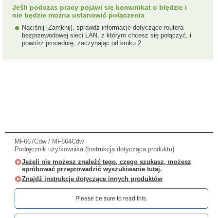
Jeśli podczas pracy pojawi się komunikat o błędzie i
nie będzie można ustanowić połączenia
Naciśnij [Zamknij], sprawdź informacje dotyczące routera
bezprzewodowej sieci LAN, z którym chcesz się połączyć, i
powtórz procedurę, zaczynając od kroku 2.
MF667Cdw / MF664Cdw
Podręcznik użytkownika (Instrukcja dotycząca produktu)
Jeżeli nie możesz znaleźć tego, czego szukasz, możesz
spróbować przeprowadzić wyszukiwanie tutaj.
Znajdź instrukcje dotyczące innych produktów
Please be sure to read this.‎