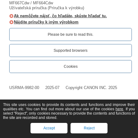
MF667Cdw / MF664Cdw
Užívateľská príručka (Príručka k výrobku)
Ak nemôžete nájsť, čo hľadáte, skúste hľadať tu.
Nájdite príručky k iným výrobkom
Please be sure to read this.‎
Supported browsers
Cookies
USRMA-9982-00
2025-07
Copyright CANON INC. 2025
This site uses cookies to provide its contents and functions and improve their
qualities etc. You can find out more about our use of the cookies
here
. If you
select "Reject", only cookies necessary to provide the contents and functions of
the site are recorded and stored.
Accept
Reject