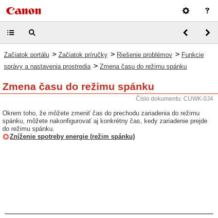
>
>
>
Začiatok portálu
Začiatok príručky
Riešenie problémov
Funkcie
>
správy a nastavenia prostredia
Zmena času do režimu spánku
Zmena času do režimu spánku
Číslo dokumentu: CUWK-0J4
Okrem toho, že môžete zmeniť čas do prechodu zariadenia do režimu
spánku, môžete nakonfigurovať aj konkrétny čas, kedy zariadenie prejde
do režimu spánku.
Zníženie spotreby energie (režim spánku)