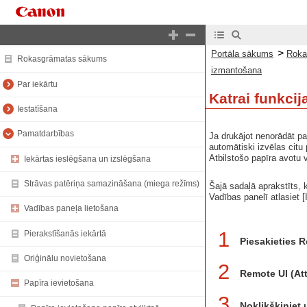
Portāla sākums
>
Portāla sākums
Roka
Rokasgrāmatas sākums
izmantošana
Par iekārtu
Katrai funkcij
Iestatīšana
Pamatdarbības
Ja drukājot nenorādāt pa
automātiski izvēlas citu 
Atbilstošo papīra avotu 
Iekārtas ieslēgšana un izslēgšana
Strāvas patēriņa samazināšana (miega režīms)
Šajā sadaļā aprakstīts, k
Vadības panelī atlasiet [
Vadības paneļa lietošana
1
Pierakstīšanās iekārtā
Piesakieties Re
Oriģinālu novietošana
2
Remote UI (Attā
Papīra ievietošana
3
Noklikšķiniet