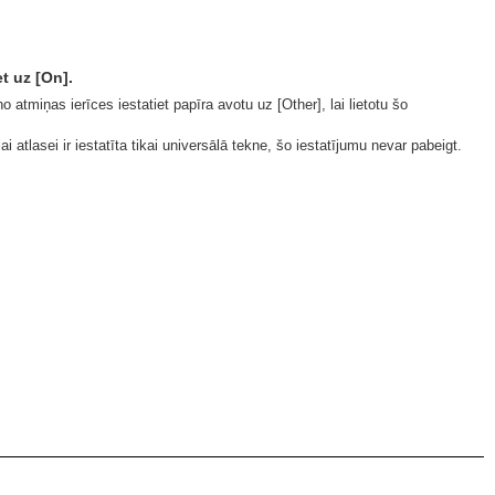
t uz [On].
 atmiņas ierīces iestatiet papīra avotu uz [Other], lai lietotu šo
i atlasei ir iestatīta tikai universālā tekne, šo iestatījumu nevar pabeigt.