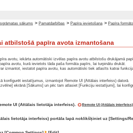
>
>
>
sgrāmatas sākums
Pamatdarbības
Papīra ievietošana
Papīra formāt
ai atbilstošā papīra avota izmantošana
pīra avotu, iekārta automātiski izvēlas papīra avotu atbilstošu drukājamā papīr
papīra avotu, kurā ievietots tāda paša formāta papīrs, lai turpinātu drukāt.
var izmantot, iestatot papīra avotu, kas automātiski tiek atlasīts katrai fu
ā konfigurēt iestatījumus, izmantojot Remote UI (Attālais interfeiss) datorā.
Izvēlne] ekrānā [Sākums] un pēc tam atlasiet [Funkciju iestatījumi], lai konfi
mote UI (Attālais lietotāja interfeiss).
Remote UI (Attālais interfeiss
lais lietotāja interfeiss) portāla lapā noklikšķiniet uz [Settings/R
 uz [Common Settings]
[Edit].