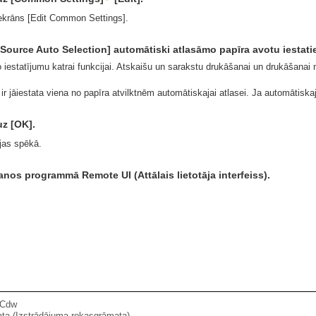
 ekrāns [Edit Common Settings].
Source Auto Selection] automātiski atlasāmo papīra avotu iestatie
o iestatījumu katrai funkcijai. Atskaišu un sarakstu drukāšanai un drukāšanai no
i ir jāiestata viena no papīra atvilktnēm automātiskajai atlasei. Ja automātiskaja
uz [OK].
ājas spēkā.
šanos programmā Remote UI (Attālais lietotāja interfeiss).
4Cdw
ata (Izstrādājuma rokasgrāmata)