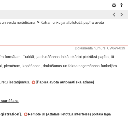
>
a un veida norādīšana
Katrai funkcijai atbilstošā papīra avota
Dokumenta numurs: CW6W-039
a formātam. Turklāt, ja drukāšanas laikā iekārtai pietrūkst papīra, tā
nkcijai, piemēram, kopēšanas, drukāšanas un faksa saņemšanas funkcijām.
gurētu iestatījumus.
[Papīra avota automātiskā atlase]
) startēšana
egistration].
Remote UI (Attālais lietotāja interfeiss) portāla lapa