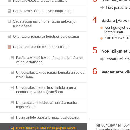
Papīra ievietošana papīra atvilktnē
Tiek parādīts
Papīra ievietošana universālajā teknē
4
Sadaļā [Paper 
Sagatavošanās un orientācija aplokšņu
ievietošanai
Konfigurējiet š
iestatījumu.
Orientācija papīra ar logotipu ievietošanai
Katrai funkcija
Papīra formāta un veida norādīšana
5
Noklikšķiniet 
Papīra atvilktnē ievietotā papīra formāta un
Iestatījumi st
veida iestatīšana
6
Veiciet atteik
Universālās teknes papīra formāta un veida
iestatīšana
Universālās teknes bieži lietotā papīra
formāta un veida reģistrēšana
Nestandarta (pielāgota) formāta papīra
reģistrēšana
Neizmantoto papīra formātu paslēpšana
MF667Cdw / MF66
Katrai funkcijai atbilstošā papīra avota
Lietotāja rokasgrām