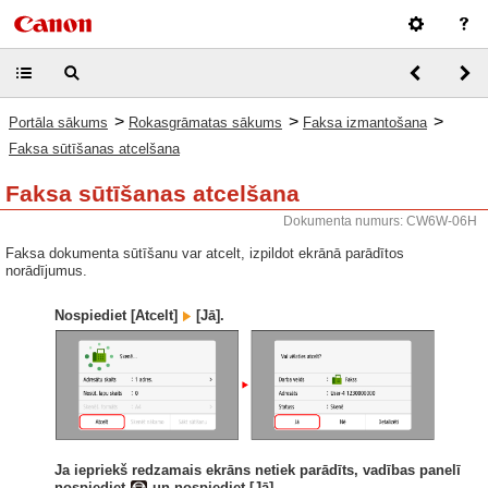
>
>
>
Portāla sākums
Rokasgrāmatas sākums
Faksa izmantošana
Faksa sūtīšanas atcelšana
Faksa sūtīšanas atcelšana
Dokumenta numurs: CW6W-06H
Faksa dokumenta sūtīšanu var atcelt, izpildot ekrānā parādītos
norādījumus.
Nospiediet [Atcelt]
[Jā].
Ja iepriekš redzamais ekrāns netiek parādīts, vadības panelī
nospiediet
un nospiediet [Jā].