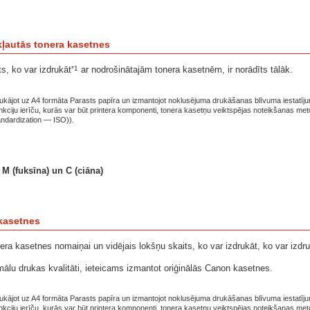
kļautās tonera kasetnes
*1
ts, ko var izdrukāt
ar nodrošinātajām tonera kasetnēm, ir norādīts tālāk.
drukājot uz A4 formāta Parasts papīra un izmantojot noklusējuma drukāšanas blīvuma iestatīju
kciju ierīču, kurās var būt printera komponenti, tonera kasetņu veiktspējas noteikšanas metod
andardization — ISO)).
 M (fuksīna) un C (ciāna)
kasetnes
era kasetnes nomaiņai un vidējais lokšņu skaits, ko var izdrukāt, ko var izdr
mālu drukas kvalitāti, ieteicams izmantot oriģinālās Canon kasetnes.
drukājot uz A4 formāta Parasts papīra un izmantojot noklusējuma drukāšanas blīvuma iestatīju
kciju ierīču, kurās var būt printera komponenti, tonera kasetņu veiktspējas noteikšanas metod