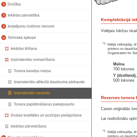
Drošība
Iekārtas pārvaldība
Komplektācijā ie
Iestatījumu izvēlnes vienumi
Vidējais lokšņu skai
Tehniskā apkope
*1
Vidējā veiktspēja, 
Iekārtas tīrīšana
printeru un daudzfun
Organization for St
Izejmateriālu nomainīšana
Melna
700 loksnes
Tonera kasetņu maiņa
Y (dzeltenā),
500 loksnes
Izejmateriālu atlikušā daudzuma pārbaude
Izejmateriālu saraksts
Rezerves tonera 
Tonera papildināšanas pakalpojums
Canon oriģinālās ton
Drukas kvalitātes un pozīcijas pielāgošana
Lai nodrošinātu opti
Iekārtas pārvietošana
*1
Vidējā veiktspēja, 
printeru un daudzfun