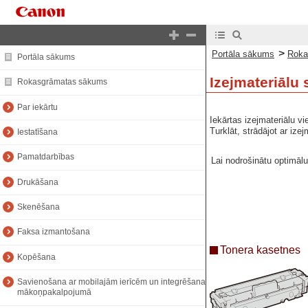
>
Portāla sākums
Roka
Portāla sākums
Izejmateriālu 
Rokasgrāmatas sākums
Par iekārtu
Iekārtas izejmateriālu v
Turklāt, strādājot ar ize
Iestatīšana
Pamatdarbības
Lai nodrošinātu optimālu
Drukāšana
Skenēšana
Faksa izmantošana
Tonera kasetnes
Kopēšana
Savienošana ar mobilajām ierīcēm un integrēšana
mākoņpakalpojumā