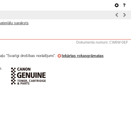
ateriālu saraksts
Dokumenta numurs: CW6W-0EF
daļu “Svarīgi drošības norādījumi”.
Iekārtas rokasgrāmatas
s.