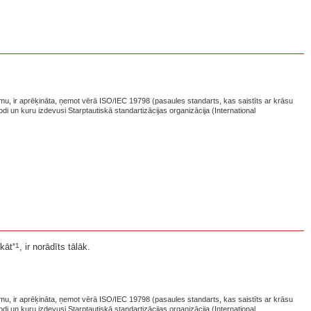
mu, ir aprēķināta, ņemot vērā ISO/IEC 19798 (pasaules standarts, kas saistīts ar krāsu
i un kuru izdevusi Starptautiskā standartizācijas organizācija (International
*1
ukāt
, ir norādīts tālāk.
mu, ir aprēķināta, ņemot vērā ISO/IEC 19798 (pasaules standarts, kas saistīts ar krāsu
i un kuru izdevusi Starptautiskā standartizācijas organizācija (International