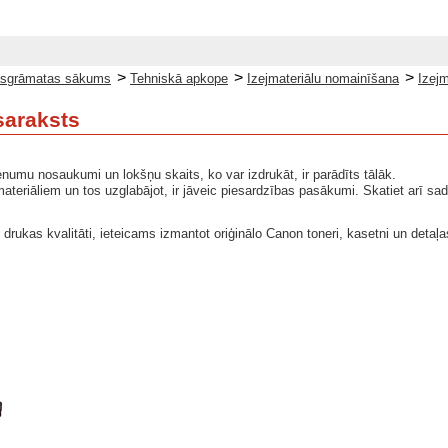
>
>
>
sgrāmatas sākums
Tehniskā apkope
Izejmateriālu nomainīšana
Izejm
saraksts
ienumu nosaukumi un lokšņu skaits, ko var izdrukāt, ir parādīts tālāk.
jmateriāliem un tos uzglabājot, ir jāveic piesardzības pasākumi. Skatiet arī sa
 drukas kvalitāti, ieteicams izmantot oriģinālo Canon toneri, kasetni un detaļa