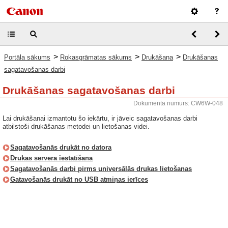
>
>
>
Portāla sākums
Rokasgrāmatas sākums
Drukāšana
Drukāšanas
sagatavošanas darbi
Drukāšanas sagatavošanas darbi
Dokumenta numurs: CW6W-048
Lai drukāšanai izmantotu šo iekārtu, ir jāveic sagatavošanas darbi
atbilstoši drukāšanas metodei un lietošanas videi.
Sagatavošanās drukāt no datora
Drukas servera iestatīšana
Sagatavošanās darbi pirms universālās drukas lietošanas
Gatavošanās drukāt no USB atmiņas ierīces