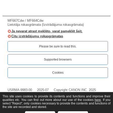
MF667Cdw / MF664Cdw
Lietotāja rokasgrāmata (Izstrādājuma rokasgrāmata)
Ja nevarat atrast meklēto, varat pameklēt šeit.
Citu izstrādājumu rokasgrāmatas
Please be sure to read this.‎
Supported browsers
Cookies
USRMA-9983-00
2025-07
Copyright CANON INC. 2025
This site uses cookies to provide its contents and functions and improve their
qualities etc. You can find out more about our use of the cookies
here
. If you
select "Reject", only cookies necessary to provide the contents and functions of
the site are recorded and stored.