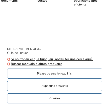
documents
costos
operacions més
eficients
MF667Cdw / MF664Cdw
Guia de l'usuari
Si no trobeu el que busqueu, podeu fer una cerca aquí.
Buscar manuals d’altres productes
Please be sure to read this.‎
Supported browsers
Cookies