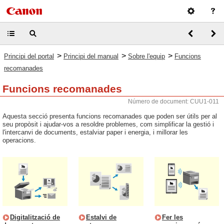
>
>
>
Principi del portal
Principi del manual
Sobre l'equip
Funcions
recomanades
Funcions recomanades
Número de document: CUU1-011
Aquesta secció presenta funcions recomanades que poden ser útils per al
seu propòsit i ajudar-vos a resoldre problemes, com simplificar la gestió i
l'intercanvi de documents, estalviar paper i energia, i millorar les
operacions.
Digitalització de
Estalvi de
Fer les