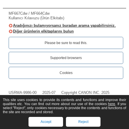
MF667Cdw / MF664Cdw
Kullanıcı Kılavuzu (Ürün Elkitabı)
Aradığınızı bulamıyorsanız buradan arama yapabilirsiniz.
Diğer ürünlerin elkitaplarını bulun
Please be sure to read this.‎
Supported browsers
Cookies
USRMA-9986-00
2025-07
Copyright CANON INC. 2025
This site uses cookies to provide its contents and functions and improve their
qualities etc. You can find out more about our use of the cookies
here
. If you
select "Reject", only cookies necessary to provide the contents and functions of
the site are recorded and stored.
Accept
Reject