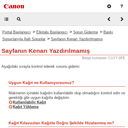
>
>
>
Portal Başlangıcı
Elkitabı Başlangıcı
Sorun Giderme
Baskı
>
Sonuçlarıyla İlgili Sorunlar
Sayfanın Kenarı Yazdırılmamış
Sayfanın Kenarı Yazdırılmamış
Belge numarası: CUY7-0FE
Aşağıdaki sırayla kontrol ederek sorunu giderin:
Uygun Kağıt mı Kullanıyorsunuz?
Makinenin içindeki kağıdın kullanılabilir olup olmadığını kontrol edin ve
gerektiği gibi uygun kağıtla değiştirin.
Kullanılabilir Kağıt
Kağıt Yükleme
Kağıt Kılavuzları Kağıtla Doğru Şekilde Hizalanmış mı?