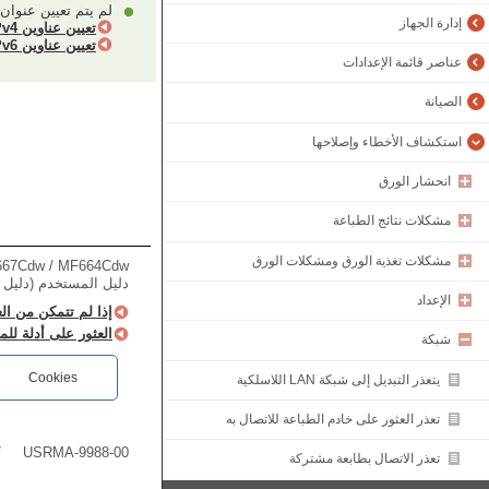
لم يتم تعيين عنوان IP مناسب. قم بتعيين عنوان IP مرة أخر
إدارة الجهاز
تعيين عناوين IPv4
تعيين عناوين IPv6
عناصر قائمة الإعدادات
الصيانة
استكشاف الأخطاء وإصلاحها
انحشار الورق
مشكلات نتائج الطباعة
مشكلات تغذية الورق ومشكلات الورق
67Cdw / MF664Cdw
دليل المستخدم (دليل ا
الإعداد
إذا لم تتمكن من ال
العثور على أدلة للم
شبكة
Cookies
يتعذر التبديل إلى شبكة LAN اللاسلكية
تعذر العثور على خادم الطباعة للاتصال به
7
USRMA-9988-00
تعذر الاتصال بطابعة مشتركة