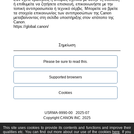
ή επιθυμείτε να ζητήσετε επισκευή, επικοινωνήστε με την
τοπική αντιπροσωπεία ή τεχνικό σέρβις. Μπορείτε να βρείτε
τα στοιχεία επικοινωνίας των αντιπροσώπων της Canon
μεταβαίνοντας στη σελίδα υποστήριξης στον ιστότοπο της
Canon.
https://global.canon/
Σημείωση
Please be sure to read this.‎
Supported browsers
Cookies
USRMA-9990-00
2025-07
Copyright CANON INC. 2025
This site uses cookies to provide its contents and functions and improve their
qualities etc. You can find out more about our use of the cookies
here
. If you