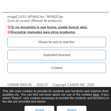
imageCLASS MF664Cdw / MF662Cdw
Guía de usuario (Manual de producto)
Si no encuentra lo que busca, puede buscar aquí.
Encontrar manuales para otros productos
Please be sure to read this.‎
Supported browsers
Cookies
USRMB-0002-00
2025-07
Copyright CANON INC. 2025
This site uses cookies to provide its contents and functions and improve their
qualities etc. You can find out more about our use of the cookies
here
. If you
select "Reject", only cookies necessary to provide the contents and functions of
the site are recorded and stored.
Accept
Reject