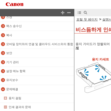
인쇄
스캔
>
포털 첫 페이지
설명서
팩스 송수신
비스듬하게 인
복사
용지 가이드가 정렬되어 
모바일 장치와의 연결 및 클라우드 서비스와의 통합
재
보안
용지 카세트
기기 관리
설정 메뉴 항목
유지보수
문제해결
용지 걸림
인쇄 결과의 문제