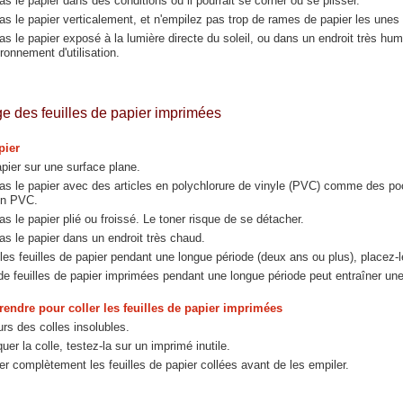
s le papier dans des conditions où il pourrait se corner ou se plisser.
s le papier verticalement, et n'empilez pas trop de rames de papier les unes 
s le papier exposé à la lumière directe du soleil, ou dans un endroit très hu
ironnement d'utilisation.
ge des feuilles de papier imprimées
pier
pier sur une surface plane.
s le papier avec des articles en polychlorure de vinyle (PVC) comme des poche
en PVC.
s le papier plié ou froissé. Le toner risque de se détacher.
s le papier dans un endroit très chaud.
les feuilles de papier pendant une longue période (deux ans ou plus), placez-l
e feuilles de papier imprimées pendant une longue période peut entraîner un
rendre pour coller les feuilles de papier imprimées
urs des colles insolubles.
uer la colle, testez-la sur un imprimé inutile.
r complètement les feuilles de papier collées avant de les empiler.