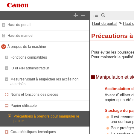
>
Haut du portail
Haut 
Haut du portail
Précautions à
Haut du manuel
À propos de la machine
Pour éviter les bourrages
Pour maintenir la qualité
Fonctions compatibles
ID et PIN administrateur
Manipulation et s
Mesures visant à empêcher les accès non
autorisés
Acclimatation d
Noms et fonctions des pièces
Avant d'utiliser 
papier qui a été
Papier utilisable
Stockage du papi
Précautions à prendre pour manipuler le
Il est recomm
papier
une surface p
Pour protéger
Caractéristiques techniques