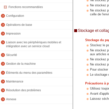
Ne stockez pa
Ne stockez pa
Fonctions recommandées
Ne stockez pa
celle de l'env
Configuration
Opérations de base
Stockage et colla
Impression
Stockage du pa
Liaison avec les périphériques mobiles et
Stockez le pa
intégration avec un service cloud
Ne stockez pa
aux articles 
Sécurité
Ne stockez pa
Gestion de la machine
Ne stockez pa
Pour stocker 
Éléments du menu des paramètres
Le stockage d
Maintenance
Précautions à p
Utilisez toujo
Résolution des problèmes
Avant d'appliq
Laissez séche
Annexe